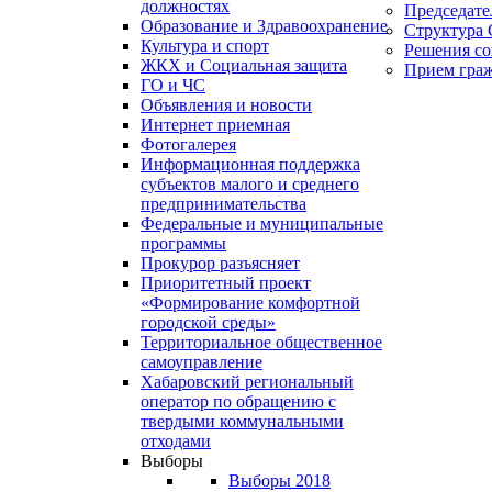
должностях
Председате
Образование и Здравоохранение
Структура 
Культура и спорт
Решения со
ЖКХ и Социальная защита
Прием гра
ГО и ЧС
Объявления и новости
Интернет приемная
Фотогалерея
Информационная поддержка
субъектов малого и среднего
предпринимательства
Федеральные и муниципальные
программы
Прокурор разъясняет
Приоритетный проект
«Формирование комфортной
городской среды»
Территориальное общественное
самоуправление
Хабаровский региональный
оператор по обращению с
твердыми коммунальными
отходами
Выборы
Выборы 2018