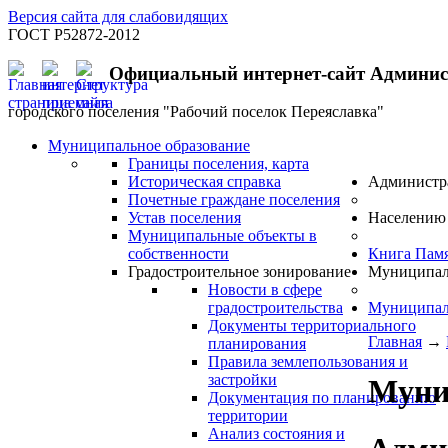
Версия сайта для слабовидящих
ГОСТ Р52872-2012
Официальный интернет-сайт Админи
городского поселения "Рабочий поселок Переяславка"
Муниципальное образование
Границы поселения, карта
Историческая справка
Администр
Почетные граждане поселения
Устав поселения
Населению
Муниципальные объекты в
собственности
Книга Пам
Градостроительное зонирование
Муниципал
Новости в сфере
градостроительства
Муниципал
Документы территориального
Главная
→
планирования
Правила землепользования и
застройки
Муни
Документация по планированию
территории
Анализ состояния и