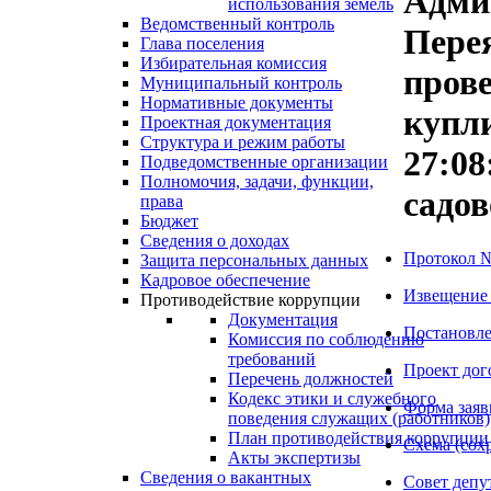
Адми
использования земель
Ведомственный контроль
Пере
Глава поселения
Избирательная комиссия
прове
Муниципальный контроль
Нормативные документы
купл
Проектная документация
Структура и режим работы
27:08
Подведомственные организации
Полномочия, задачи, функции,
садов
права
Бюджет
Сведения о доходах
Протокол №1
Защита персональных данных
Кадровое обеспечение
Извещение 
Противодействие коррупции
Документация
Постановле
Комиссия по соблюдению
требований
Проект дог
Перечень должностей
Кодекс этики и служебного
Форма заяв
поведения служащих (работников)
План противодействия коррупции
Схема (сох
Акты экспертизы
Сведения о вакантных
Совет депу