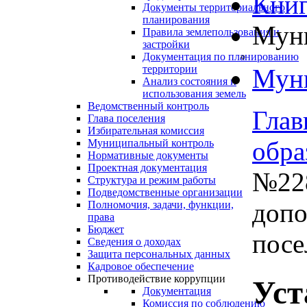
Книг
Документы территориального
планирования
Муни
Правила землепользования и
застройки
Документация по планированию
территории
Муни
Анализ состояния и
использования земель
Ведомственный контроль
Глав
Глава поселения
Избирательная комиссия
обра
Муниципальный контроль
Нормативные документы
Проектная документация
№228
Структура и режим работы
Подведомственные организации
допо
Полномочия, задачи, функции,
права
Бюджет
посе
Сведения о доходах
Защита персональных данных
Кадровое обеспечение
Противодействие коррупции
Уст
Документация
Комиссия по соблюдению