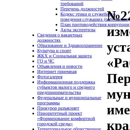
требований
Перечень должностей
№22
Кодекс этики и служебного
поведения служащих (работников)
План противодействия коррупции
изм
Акты экспертизы
Сведения о вакантных
должностях
уст
Образование и Здравоохранение
Культура и спорт
ЖКХ и Социальная защита
«Ра
ГО и ЧС
Объявления и новости
Интернет приемная
Пер
Фотогалерея
Информационная поддержка
субъектов малого и среднего
мун
предпринимательства
Федеральные и муниципальные
программы
име
Прокурор разъясняет
Приоритетный проект
«Формирование комфортной
кра
городской среды»
Территориальное общественное