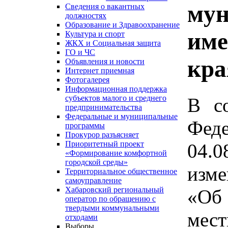
мун
Сведения о вакантных
должностях
Образование и Здравоохранение
име
Культура и спорт
ЖКХ и Социальная защита
ГО и ЧС
кра
Объявления и новости
Интернет приемная
Фотогалерея
Информационная поддержка
субъектов малого и среднего
В с
предпринимательства
Федеральные и муниципальные
Феде
программы
Прокурор разъясняет
Приоритетный проект
04.0
«Формирование комфортной
городской среды»
изм
Территориальное общественное
самоуправление
Хабаровский региональный
«Об 
оператор по обращению с
твердыми коммунальными
мес
отходами
Выборы