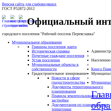
Версия сайта для слабовидящих
ГОСТ Р52872-2012
Официальный инт
городского поселения "Рабочий поселок Переяславка"
Муниципальное образование
Границы поселения, карта
Историческая справка
Администр
Почетные граждане поселения
Устав поселения
Населению
Муниципальные объекты в
собственности
Книга Пам
Градостроительное зонирование
Муниципал
Новости в сфере
градостроительства
Муниципал
Документы территориального
Глав
планирования
Правила землепользования и
застройки
обра
Документация по планированию
территории