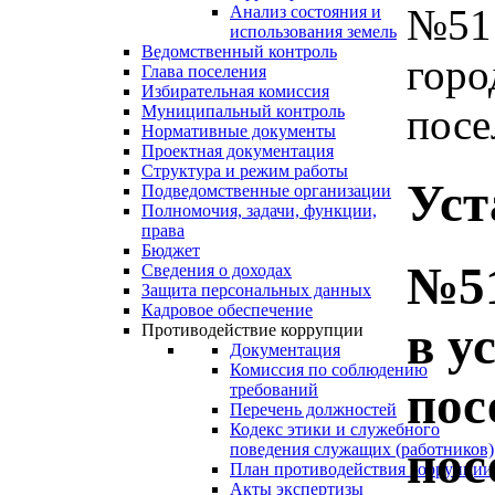
№51 
Анализ состояния и
использования земель
Ведомственный контроль
горо
Глава поселения
Избирательная комиссия
посел
Муниципальный контроль
Нормативные документы
Проектная документация
Структура и режим работы
Уст
Подведомственные организации
Полномочия, задачи, функции,
права
Бюджет
№51
Сведения о доходах
Защита персональных данных
Кадровое обеспечение
в у
Противодействие коррупции
Документация
Комиссия по соблюдению
пос
требований
Перечень должностей
Кодекс этики и служебного
пос
поведения служащих (работников)
План противодействия коррупции
Акты экспертизы