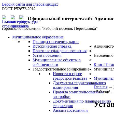
Версия сайта для слабовидящих
ГОСТ Р52872-2012
Официальный интернет-сайт Админи
городского поселения "Рабочий поселок Переяславка"
Муниципальное образование
Границы поселения, карта
Историческая справка
Администр
Почетные граждане поселения
Устав поселения
Населению
Муниципальные объекты в
собственности
Книга Пам
Градостроительное зонирование
Муниципал
Новости в сфере
градостроительства
Муниципал
Документы территориального
Главная
→
планирования
«Рабочий ..
Правила землепользования и
застройки
Документация по планированию
Устав
территории
Анализ состояния и