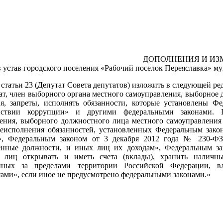
ДОПОЛНЕНИЯ И ИЗ
в устав городского поселения «Рабочий поселок Переяславка» м
1 статьи 23 (Депутат Совета депутатов) изложить в следующей ре
тат, член выборного органа местного самоуправления, выборно
ия, запреты, исполнять обязанности, которые установлены 
йствии коррупции» и другими федеральными законами. П
ения, выборного должностного лица местного самоуправления
неисполнения обязанностей, установленных Федеральным зак
», Федеральным законом от 3 декабря 2012 года № 230-ФЗ
венные должности, и иных лиц их доходам», Федеральным з
м лиц открывать и иметь счета (вклады), хранить наличн
нных за пределами территории Российской Федерации, в
ами», если иное не предусмотрено федеральными законами.»