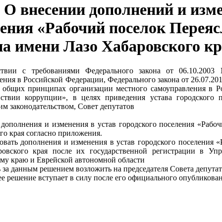
О внесении дополнений и изме
ления «Рабочий поселок Перея
на имени Лазо Хабаровского к
ствии с требованиями Федерального закона от 06.10.20
ения в Российской Федерации, Федерального закона от 26.07.2
 общих принципах организации местного самоуправления в Ро
ствии коррупции», в целях приведения устава городского п
м законодательством, Совет депутатов
 дополнения и изменения в устав городского поселения «Рабо
го края согласно приложения.
овать дополнения и изменения в устав городского поселения 
ровского края после их государственной регистрации в У
му краю и Еврейской автономной области
ь за данным решением возложить на председателя Совета депута
ее решение вступает в силу после его официального опубликован