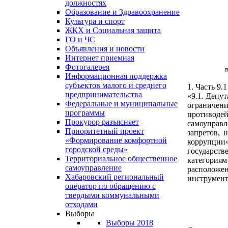
должностях
Образование и Здравоохранение
Культура и спорт
ЖКХ и Социальная защита
ГО и ЧС
Объявления и новости
Интернет приемная
Фотогалерея
Информационная поддержка
субъектов малого и среднего
1. Часть 9.
предпринимательства
«9.1. Депу
Федеральные и муниципальные
ограничен
программы
противоде
Прокурор разъясняет
самоуправл
Приоритетный проект
запретов, 
«Формирование комфортной
коррупции
городской среды»
государст
Территориальное общественное
категория
самоуправление
расположе
Хабаровский региональный
инструмент
оператор по обращению с
твердыми коммунальными
отходами
Выборы
Выборы 2018