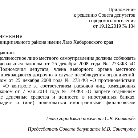
Приложение
к решению Совета депутатов
городского поселения
от 19.12.2019 № 134
МЕНЕНИЯ
униципального района имени Лазо Хабаровского края
дакции:
е должностное лицо местного самоуправления должны соблюдать
Федеральным законом от 25 декабря 2008 года № 273-ФЗ «О
олномочия депутата, члена выборного органа местного
 прекращаются досрочно в случае несоблюдения ограничений,
оном от 25 декабря 2008 года № 273-ФЗ «О противодействии
 «О контроле за соответствием расходов лиц, замещающих
аконом от 7 мая 2013 года № 79-ФЗ «О запрете отдельным
ые денежные средства и ценности в иностранных банках,
ладеть и (или) пользоваться иностранными финансовыми
Глава городского поселения С.В. Кошкарёв
Председатель Совета депутатов М.В. Свистунов