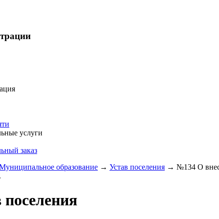
страции
ация
яти
ьные услуги
ьный заказ
Муниципальное образование
→
Устав поселения
→
№134 О внес
.
 поселения