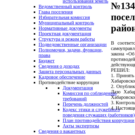
использования земель
№134 
Ведомственный контроль
Глава поселения
посе
Избирательная комиссия
Муниципальный контроль
райо
Нормативные документы
Проектная документация
Структура и режим работы
В соответ
Подведомственные организации
самоуправл
Полномочия, задачи, функции,
закона «Об
права
противодей
Бюджет
действующи
Сведения о доходах
РЕШИЛ:
Защита персональных данных
1. Принять
Кадровое обеспечение
Хабаровско
Противодействие коррупции
2. Опублик
Документация
Лазо Хаба
Комиссия по соблюдению
Хабаровско
требований
3. Контрол
Перечень должностей
4. Настоящ
Кодекс этики и служебного
поведения служащих (работников)
План противодействия коррупции
Акты экспертизы
Сведения о вакантных