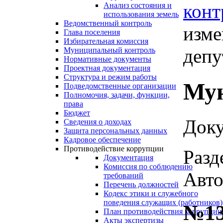
конт
Анализ состояния и
использования земель
Ведомственный контроль
изме
Глава поселения
Избирательная комиссия
депу
Муниципальный контроль
Нормативные документы
Проектная документация
Структура и режим работы
Мун
Подведомственные организации
Полномочия, задачи, функции,
права
Бюджет
Доку
Сведения о доходах
Защита персональных данных
Кадровое обеспечение
Противодействие коррупции
Разд
Документация
Комиссия по соблюдению
Авто
требований
Перечень должностей
Кодекс этики и служебного
поведения служащих (работников)
№13
План противодействия коррупции
Акты экспертизы