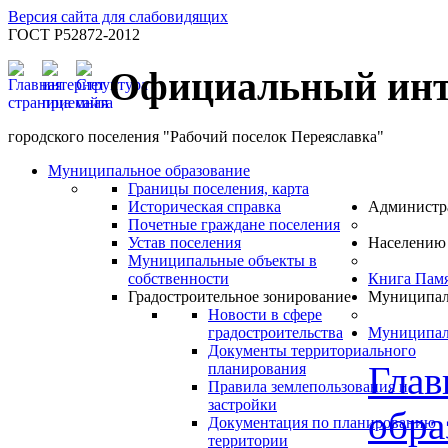
Версия сайта для слабовидящих
ГОСТ Р52872-2012
Официальный инт
городского поселения "Рабочий поселок Переяславка"
Муниципальное образование
Границы поселения, карта
Историческая справка
Администр
Почетные граждане поселения
Устав поселения
Населению
Муниципальные объекты в
собственности
Книга Пам
Градостроительное зонирование
Муниципал
Новости в сфере
градостроительства
Муниципал
Документы территориального
Глав
планирования
Правила землепользования и
застройки
обра
Документация по планированию
территории