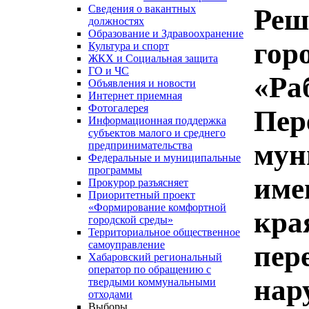
Сведения о вакантных
Реш
должностях
Образование и Здравоохранение
гор
Культура и спорт
ЖКХ и Социальная защита
ГО и ЧС
«Ра
Объявления и новости
Интернет приемная
Фотогалерея
Пер
Информационная поддержка
субъектов малого и среднего
мун
предпринимательства
Федеральные и муниципальные
программы
име
Прокурор разъясняет
Приоритетный проект
«Формирование комфортной
кра
городской среды»
Территориальное общественное
самоуправление
пер
Хабаровский региональный
оператор по обращению с
нар
твердыми коммунальными
отходами
Выборы