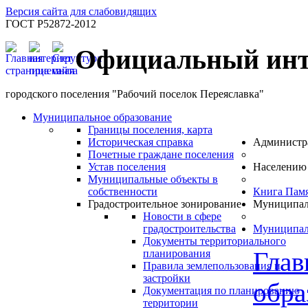
Версия сайта для слабовидящих
ГОСТ Р52872-2012
Официальный инт
городского поселения "Рабочий поселок Переяславка"
Муниципальное образование
Границы поселения, карта
Историческая справка
Администр
Почетные граждане поселения
Устав поселения
Населению
Муниципальные объекты в
собственности
Книга Пам
Градостроительное зонирование
Муниципал
Новости в сфере
градостроительства
Муниципал
Документы территориального
Глав
планирования
Правила землепользования и
застройки
обра
Документация по планированию
территории