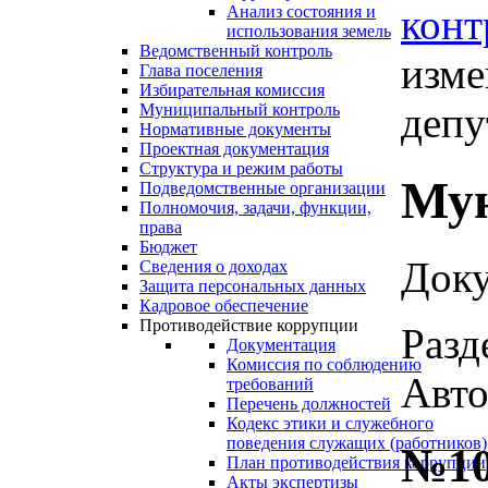
конт
Анализ состояния и
использования земель
Ведомственный контроль
изме
Глава поселения
Избирательная комиссия
депу
Муниципальный контроль
Нормативные документы
Проектная документация
Структура и режим работы
Мун
Подведомственные организации
Полномочия, задачи, функции,
права
Бюджет
Доку
Сведения о доходах
Защита персональных данных
Кадровое обеспечение
Противодействие коррупции
Разд
Документация
Комиссия по соблюдению
Авто
требований
Перечень должностей
Кодекс этики и служебного
поведения служащих (работников)
№10
План противодействия коррупции
Акты экспертизы