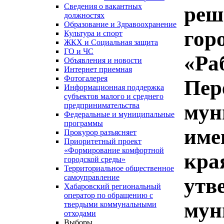
Сведения о вакантных
реш
должностях
Образование и Здравоохранение
гор
Культура и спорт
ЖКХ и Социальная защита
ГО и ЧС
«Ра
Объявления и новости
Интернет приемная
Фотогалерея
Пер
Информационная поддержка
субъектов малого и среднего
мун
предпринимательства
Федеральные и муниципальные
программы
име
Прокурор разъясняет
Приоритетный проект
«Формирование комфортной
кра
городской среды»
Территориальное общественное
самоуправление
утв
Хабаровский региональный
оператор по обращению с
мун
твердыми коммунальными
отходами
Выборы