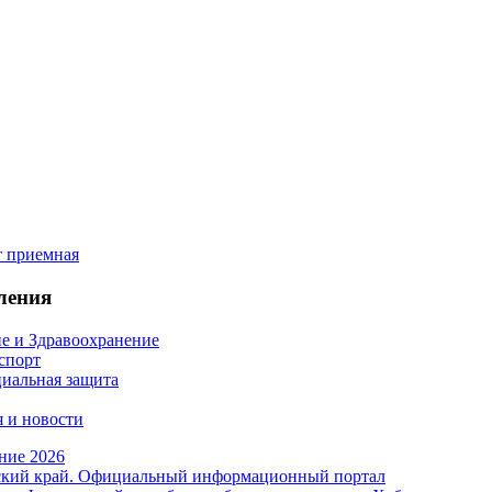
ления
е и Здравоохранение
 спорт
иальная защита
 и новости