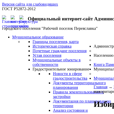
Версия сайта для слабовидящих
ГОСТ Р52872-2012
Официальный интернет-сайт Админи
городского поселения "Рабочий поселок Переяславка"
Муниципальное образование
Границы поселения, карта
Историческая справка
Администр
Почетные граждане поселения
Устав поселения
Населению
Муниципальные объекты в
собственности
Книга Пам
Градостроительное зонирование
Муниципал
Новости в сфере
градостроительства
Муниципал
Документы территориального
Главная
→
планирования
мажоритарн
Правила землепользования и
застройки
Документация по планированию
Изби
территории
Анализ состояния и