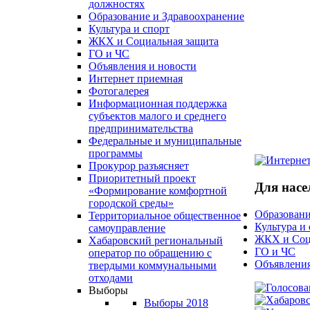
должностях
Образование и Здравоохранение
Культура и спорт
ЖКХ и Социальная защита
ГО и ЧС
Объявления и новости
Интернет приемная
Фотогалерея
Информационная поддержка
субъектов малого и среднего
предпринимательства
Федеральные и муниципальные
программы
Прокурор разъясняет
Приоритетный проект
Для насе
«Формирование комфортной
городской среды»
Образовани
Территориальное общественное
Культура и
самоуправление
ЖКХ и Соц
Хабаровский региональный
ГО и ЧС
оператор по обращению с
Объявления
твердыми коммунальными
отходами
Выборы
Выборы 2018