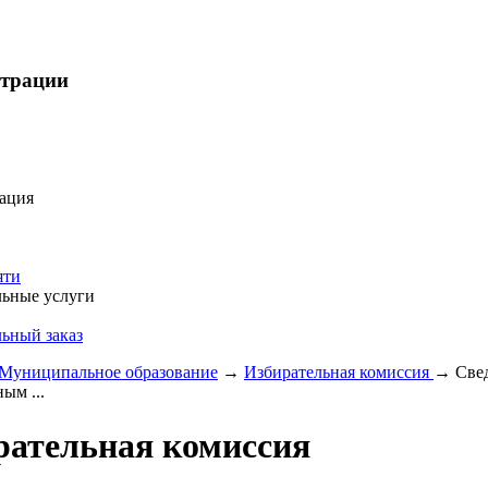
страции
ация
яти
ьные услуги
ьный заказ
Муниципальное образование
→
Избирательная комиссия
→
Све
ым ...
рательная комиссия