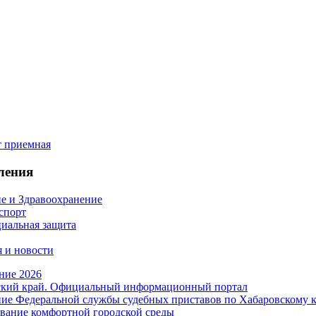
ления
е и Здравоохранение
 спорт
иальная защита
 и новости