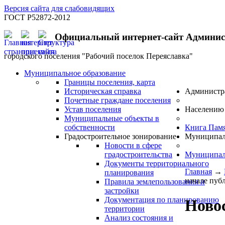
Версия сайта для слабовидящих
ГОСТ Р52872-2012
Официальный интернет-сайт Админи
городского поселения "Рабочий поселок Переяславка"
Муниципальное образование
Границы поселения, карта
Историческая справка
Администр
Почетные граждане поселения
Устав поселения
Населению
Муниципальные объекты в
собственности
Книга Пам
Градостроительное зонирование
Муниципал
Новости в сфере
градостроительства
Муниципал
Документы территориального
Главная
→
планирования
начале пуб
Правила землепользования и
застройки
Документация по планированию
Новос
территории
Анализ состояния и