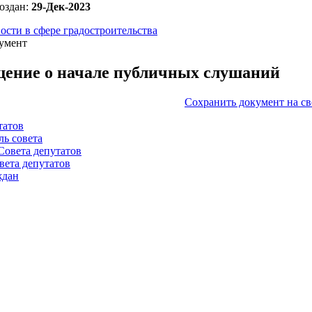
оздан:
29-Дек-2023
ости в сфере градостроительства
умент
ение о начале публичных слушаний
Сохранить документ на с
татов
ль совета
Совета депутатов
вета депутатов
ждан