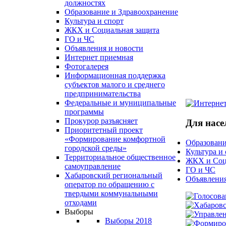
должностях
Образование и Здравоохранение
Культура и спорт
ЖКХ и Социальная защита
ГО и ЧС
Объявления и новости
Интернет приемная
Фотогалерея
Информационная поддержка
субъектов малого и среднего
предпринимательства
Федеральные и муниципальные
программы
Прокурор разъясняет
Для насе
Приоритетный проект
«Формирование комфортной
Образовани
городской среды»
Культура и
Территориальное общественное
ЖКХ и Соц
самоуправление
ГО и ЧС
Хабаровский региональный
Объявления
оператор по обращению с
твердыми коммунальными
отходами
Выборы
Выборы 2018