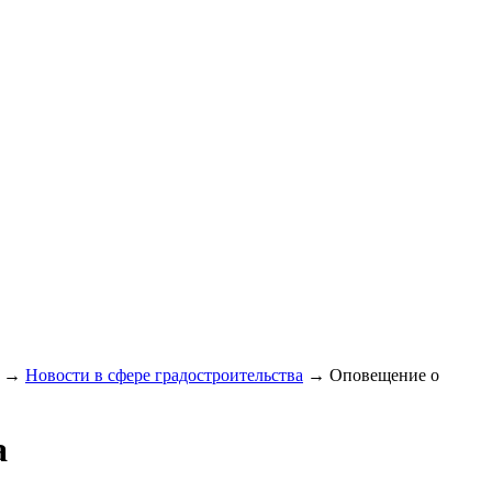
→
Новости в сфере градостроительства
→
Оповещение о
а