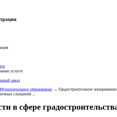
страции
ация
яти
ьные услуги
ьный заказ
Муниципальное образование
→
Градостроительное зонирование
личных слушаний ...
ти в сфере градостроительств