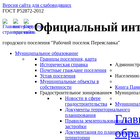
Версия сайта для слабовидящих
ГОСТ Р52872-2012
Официальный инт
городского поселения "Рабочий поселок Переяславка"
Муниципальное образование
Границы поселения, карта
Историческая справка
Администр
Почетные граждане поселения
Устав поселения
Населению
Муниципальные объекты в
собственности
Книга Пам
Градостроительное зонирование
Муниципал
Новости в сфере
градостроительства
Муниципал
Документы территориального
Глав
планирования
Правила землепользования и
застройки
обра
Документация по планированию
территории