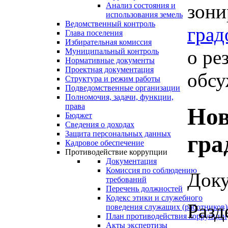
зони
Анализ состояния и
использования земель
Ведомственный контроль
град
Глава поселения
Избирательная комиссия
о ре
Муниципальный контроль
Нормативные документы
Проектная документация
обсу
Структура и режим работы
Подведомственные организации
Полномочия, задачи, функции,
права
Нов
Бюджет
Сведения о доходах
Защита персональных данных
гра
Кадровое обеспечение
Противодействие коррупции
Документация
Комиссия по соблюдению
Доку
требований
Перечень должностей
Кодекс этики и служебного
Разд
поведения служащих (работников)
План противодействия коррупции
Акты экспертизы