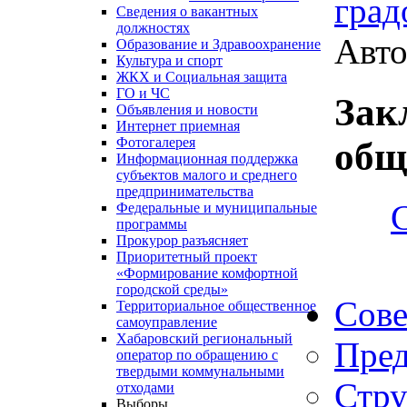
град
Сведения о вакантных
должностях
Авто
Образование и Здравоохранение
Культура и спорт
ЖКХ и Социальная защита
ГО и ЧС
Зак
Объявления и новости
Интернет приемная
Фотогалерея
общ
Информационная поддержка
субъектов малого и среднего
предпринимательства
Федеральные и муниципальные
программы
Прокурор разъясняет
Приоритетный проект
«Формирование комфортной
городской среды»
Сове
Территориальное общественное
самоуправление
Хабаровский региональный
Пред
оператор по обращению с
твердыми коммунальными
Стру
отходами
Выборы