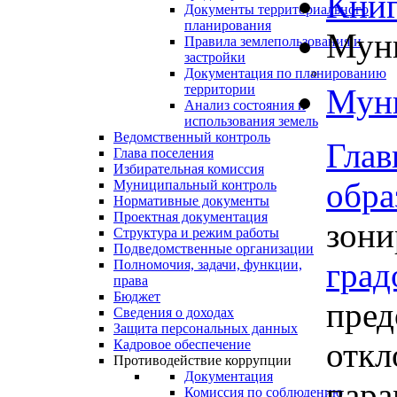
Книг
Документы территориального
планирования
Муни
Правила землепользования и
застройки
Документация по планированию
территории
Муни
Анализ состояния и
использования земель
Ведомственный контроль
Глав
Глава поселения
Избирательная комиссия
обра
Муниципальный контроль
Нормативные документы
Проектная документация
зони
Структура и режим работы
Подведомственные организации
град
Полномочия, задачи, функции,
права
Бюджет
пред
Сведения о доходах
Защита персональных данных
откл
Кадровое обеспечение
Противодействие коррупции
Документация
пара
Комиссия по соблюдению