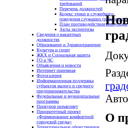
требований
Перечень должностей
Кодекс этики и служебного
Нов
поведения служащих (работников)
План противодействия коррупции
Акты экспертизы
гра
Сведения о вакантных
должностях
Образование и Здравоохранение
Культура и спорт
Доку
ЖКХ и Социальная защита
ГО и ЧС
Объявления и новости
Разд
Интернет приемная
Фотогалерея
Информационная поддержка
град
субъектов малого и среднего
предпринимательства
Авто
Федеральные и муниципальные
программы
Прокурор разъясняет
Приоритетный проект
О п
«Формирование комфортной
городской среды»
Территориальное общественное