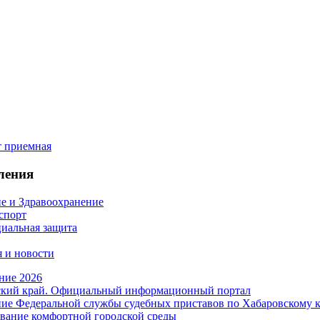
ления
е и Здравоохранение
 спорт
иальная защита
 и новости