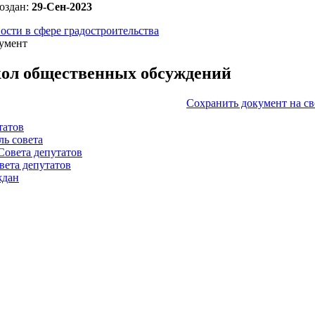
оздан:
29-Сен-2023
ости в сфере градостроительства
умент
ол общественных обсуждений
Сохранить документ на с
татов
ль совета
Совета депутатов
вета депутатов
ждан