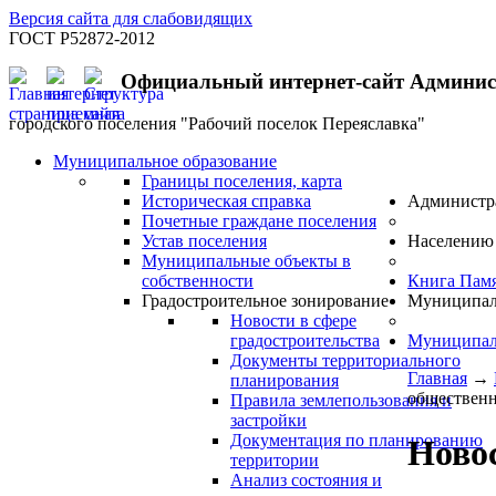
Версия сайта для слабовидящих
ГОСТ Р52872-2012
Официальный интернет-сайт Админи
городского поселения "Рабочий поселок Переяславка"
Муниципальное образование
Границы поселения, карта
Историческая справка
Администр
Почетные граждане поселения
Устав поселения
Населению
Муниципальные объекты в
собственности
Книга Пам
Градостроительное зонирование
Муниципал
Новости в сфере
градостроительства
Муниципал
Документы территориального
Главная
→
планирования
общественн
Правила землепользования и
застройки
Документация по планированию
Новос
территории
Анализ состояния и