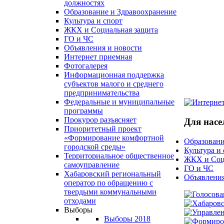
должностях
Образование и Здравоохранение
Культура и спорт
ЖКХ и Социальная защита
ГО и ЧС
Объявления и новости
Интернет приемная
Фотогалерея
Информационная поддержка
субъектов малого и среднего
предпринимательства
Федеральные и муниципальные
программы
Прокурор разъясняет
Для насе
Приоритетный проект
«Формирование комфортной
Образовани
городской среды»
Культура и
Территориальное общественное
ЖКХ и Соц
самоуправление
ГО и ЧС
Хабаровский региональный
Объявления
оператор по обращению с
твердыми коммунальными
отходами
Выборы
Выборы 2018