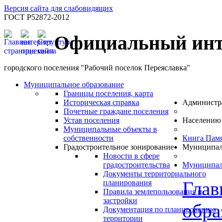
Версия сайта для слабовидящих
ГОСТ Р52872-2012
Официальный инт
городского поселения "Рабочий поселок Переяславка"
Муниципальное образование
Границы поселения, карта
Историческая справка
Администр
Почетные граждане поселения
Устав поселения
Населению
Муниципальные объекты в
собственности
Книга Пам
Градостроительное зонирование
Муниципал
Новости в сфере
градостроительства
Муниципал
Документы территориального
Глав
планирования
Правила землепользования и
застройки
обра
Документация по планированию
территории