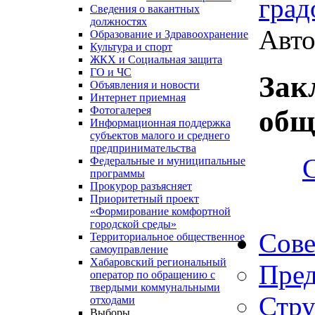
град
Сведения о вакантных
должностях
Авто
Образование и Здравоохранение
Культура и спорт
ЖКХ и Социальная защита
ГО и ЧС
Зак
Объявления и новости
Интернет приемная
Фотогалерея
общ
Информационная поддержка
субъектов малого и среднего
предпринимательства
Федеральные и муниципальные
программы
Прокурор разъясняет
Приоритетный проект
«Формирование комфортной
городской среды»
Сове
Территориальное общественное
самоуправление
Хабаровский региональный
Пред
оператор по обращению с
твердыми коммунальными
Стру
отходами
Выборы