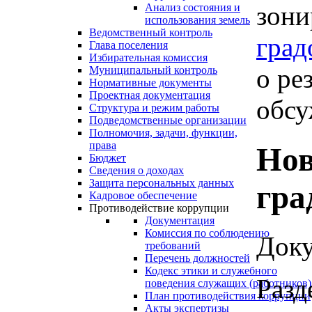
зони
Анализ состояния и
использования земель
Ведомственный контроль
град
Глава поселения
Избирательная комиссия
о ре
Муниципальный контроль
Нормативные документы
Проектная документация
обсу
Структура и режим работы
Подведомственные организации
Полномочия, задачи, функции,
права
Нов
Бюджет
Сведения о доходах
Защита персональных данных
гра
Кадровое обеспечение
Противодействие коррупции
Документация
Комиссия по соблюдению
Доку
требований
Перечень должностей
Кодекс этики и служебного
Разд
поведения служащих (работников)
План противодействия коррупции
Акты экспертизы