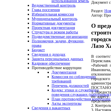
использования земель
Документ с
Ведомственный контроль
Глава поселения
Раздел:
Нов
Избирательная комиссия
Автор: Про
Муниципальный контроль
Нормативные документы
О пред
Проектная документация
строит
Структура и режим работы
Подведомственные организации
городс
Полномочия, задачи, функции,
Лазо Х
права
Бюджет
Сведения о доходах
В соответс
Защита персональных данных
Переяславк
Кадровое обеспечение
«Рабочий 
Противодействие коррупции
Ивановича
Документация
отклонение
Комиссия по соблюдению
городског
требований
администра
Перечень должностей
ПОСТАНО
Кодекс этики и служебного
1. Предост
поведения служащих (работников)
по адресу:
План противодействия коррупции
предельного
Акты экспертизы
2. Контрол
Сведения о вакантных
3. Настоящ