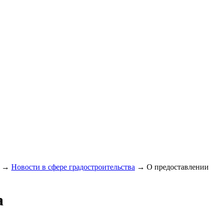
→
Новости в сфере градостроительства
→
О предоставлении
а