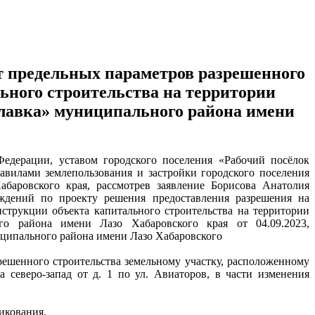
т предельных параметров разрешенного
ьного строительства на территории
славка» муниципального района имени
Федерации, уставом городского поселения «Рабочий посёлок
авилами землепользования и застройки городского поселения
баровского края, рассмотрев заявление Борисова Анатолия
уждений по проекту решения предоставления разрешения на
нструкции объекта капитального строительства на территории
го района имени Лазо Хабаровского края от 04.09.2023,
иципального района имени Лазо Хабаровского
решенного строительства земельному участку, расположенному
а северо-запад от д. 1 по ул. Авиаторов, в части изменения
икования.