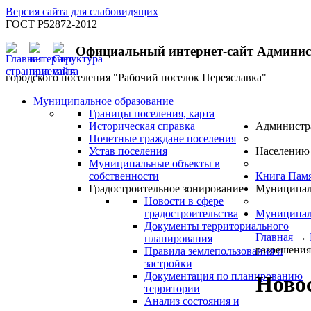
Версия сайта для слабовидящих
ГОСТ Р52872-2012
Официальный интернет-сайт Админи
городского поселения "Рабочий поселок Переяславка"
Муниципальное образование
Границы поселения, карта
Историческая справка
Администр
Почетные граждане поселения
Устав поселения
Населению
Муниципальные объекты в
собственности
Книга Пам
Градостроительное зонирование
Муниципал
Новости в сфере
градостроительства
Муниципал
Документы территориального
Главная
→
планирования
разрешения
Правила землепользования и
застройки
Документация по планированию
Новос
территории
Анализ состояния и