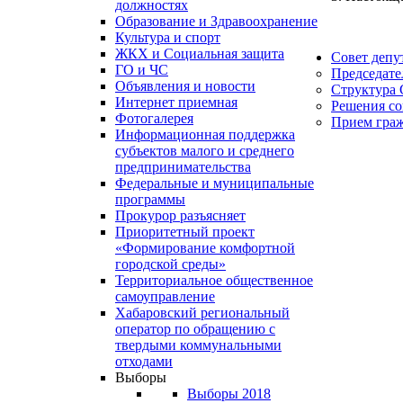
должностях
Образование и Здравоохранение
Культура и спорт
ЖКХ и Социальная защита
Совет депу
ГО и ЧС
Председате
Объявления и новости
Структура 
Интернет приемная
Решения со
Фотогалерея
Прием гра
Информационная поддержка
субъектов малого и среднего
предпринимательства
Федеральные и муниципальные
программы
Прокурор разъясняет
Приоритетный проект
«Формирование комфортной
городской среды»
Территориальное общественное
самоуправление
Хабаровский региональный
оператор по обращению с
твердыми коммунальными
отходами
Выборы
Выборы 2018