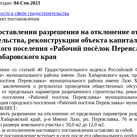
оздан:
04-Сен-2023
ости в сфере градостроительства
ект постановления
оставлении разрешения на отклонение о
ельства, реконструкции объекта капитал
кого поселения «Рабочий посёлок Перея
абаровского края
твии со статьей 40 Градостроительного кодекса Российской 
а» муниципального района имени Лазо Хабаровского края, пр
посёлок Переяславка» муниципального района имени Лазо Ха
, заключением о результатах проведения общественных обс
 от предельных параметров разрешенного строительства, реко
о поселения «Рабочий посёлок Переяславка» муниципально
ция городского поселения «Рабочий посёлок Переяславка» мун
ВЛЯЕТ:
авить разрешение на отклонение от предельных параметров раз
 Хабаровский край, р-н Имени Лазо, рп. Переяславка, 76 м н
 размера земельного участка с 50,0 м2 до 12,0 м2.
ь за исполнением настоящего постановления оставляю за собой.
ее постановление вступает в силу после его официального опубл