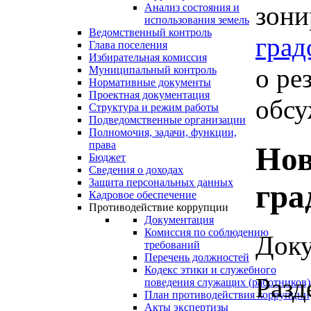
зони
Анализ состояния и
использования земель
Ведомственный контроль
град
Глава поселения
Избирательная комиссия
о ре
Муниципальный контроль
Нормативные документы
Проектная документация
обсу
Структура и режим работы
Подведомственные организации
Полномочия, задачи, функции,
права
Нов
Бюджет
Сведения о доходах
Защита персональных данных
гра
Кадровое обеспечение
Противодействие коррупции
Документация
Комиссия по соблюдению
Доку
требований
Перечень должностей
Кодекс этики и служебного
Разд
поведения служащих (работников)
План противодействия коррупции
Акты экспертизы