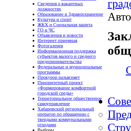
град
Сведения о вакантных
должностях
Авто
Образование и Здравоохранение
Культура и спорт
ЖКХ и Социальная защита
ГО и ЧС
Зак
Объявления и новости
Интернет приемная
Фотогалерея
общ
Информационная поддержка
субъектов малого и среднего
предпринимательства
Федеральные и муниципальные
программы
Прокурор разъясняет
Приоритетный проект
«Формирование комфортной
городской среды»
Сове
Территориальное общественное
самоуправление
Хабаровский региональный
Пред
оператор по обращению с
твердыми коммунальными
Стру
отходами
Выборы