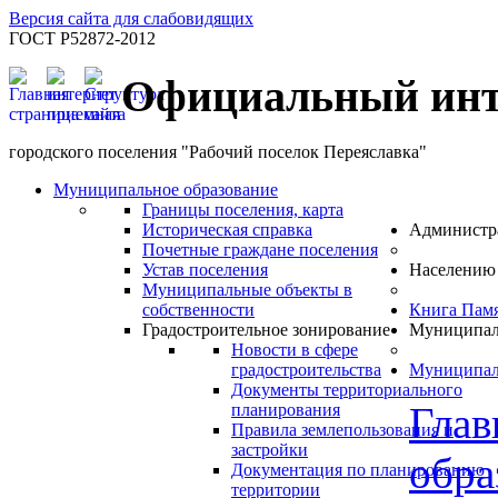
Версия сайта для слабовидящих
ГОСТ Р52872-2012
Официальный инт
городского поселения "Рабочий поселок Переяславка"
Муниципальное образование
Границы поселения, карта
Историческая справка
Администр
Почетные граждане поселения
Устав поселения
Населению
Муниципальные объекты в
собственности
Книга Пам
Градостроительное зонирование
Муниципал
Новости в сфере
градостроительства
Муниципал
Документы территориального
Глав
планирования
Правила землепользования и
застройки
обра
Документация по планированию
территории