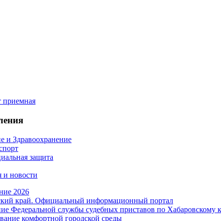
ления
е и Здравоохранение
 спорт
иальная защита
 и новости