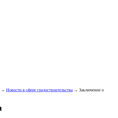
→
Новости в сфере градостроительства
→
Заключение о
а