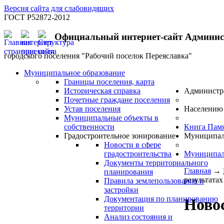
Версия сайта для слабовидящих
ГОСТ Р52872-2012
Официальный интернет-сайт Админи
городского поселения "Рабочий поселок Переяславка"
Муниципальное образование
Границы поселения, карта
Историческая справка
Администр
Почетные граждане поселения
Устав поселения
Населению
Муниципальные объекты в
собственности
Книга Пам
Градостроительное зонирование
Муниципал
Новости в сфере
градостроительства
Муниципал
Документы территориального
Главная
→
планирования
результата
Правила землепользования и
застройки
Документация по планированию
Новос
территории
Анализ состояния и