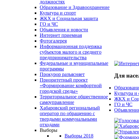
должностях
Образование и Здравоохранение
Культура и спорт
ЖКХ и Социальная защита
ГО и ЧС
Объявления и новости
Интернет приемная
Фотогалерея
Информационная поддержка
субъектов малого и среднего
предпринимательства
Федеральные и муниципальные
программы
Прокурор разъясняет
Для насе
Приоритетный проект
«Формирование комфортной
Образовани
городской среды»
Культура и
Территориальное общественное
ЖКХ и Соц
самоуправление
ГО и ЧС
Хабаровский региональный
Объявления
оператор по обращению с
твердыми коммунальными
отходами
Выборы
Выборы 2018