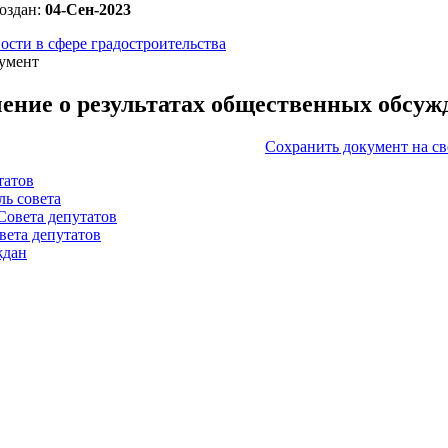
оздан:
04-Сен-2023
ости в сфере градостроительства
умент
ение о результатах общественных обсуж
Сохранить документ на с
татов
ль совета
Совета депутатов
вета депутатов
ждан