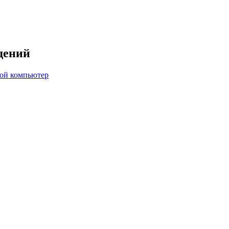
дений
вой компьютер