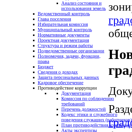
зони
Анализ состояния и
использования земель
Ведомственный контроль
град
Глава поселения
Избирательная комиссия
обще
Муниципальный контроль
Нормативные документы
Проектная документация
Структура и режим работы
Нов
Подведомственные организации
Полномочия, задачи, функции,
права
гра
Бюджет
Сведения о доходах
Защита персональных данных
Кадровое обеспечение
Доку
Противодействие коррупции
Документация
Комиссия по соблюдению
требований
Разд
Перечень должностей
Кодекс этики и служебного
град
поведения служащих (работников)
План противодействия коррупции
Акты экспертизы