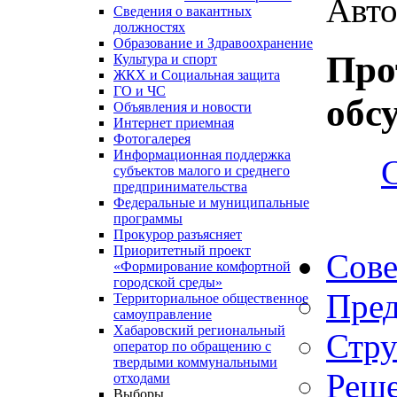
Авто
Сведения о вакантных
должностях
Образование и Здравоохранение
Про
Культура и спорт
ЖКХ и Социальная защита
ГО и ЧС
обс
Объявления и новости
Интернет приемная
Фотогалерея
Информационная поддержка
субъектов малого и среднего
предпринимательства
Федеральные и муниципальные
программы
Прокурор разъясняет
Приоритетный проект
Сове
«Формирование комфортной
городской среды»
Пред
Территориальное общественное
самоуправление
Хабаровский региональный
Стру
оператор по обращению с
твердыми коммунальными
Реше
отходами
Выборы