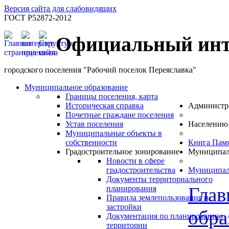
Версия сайта для слабовидящих
ГОСТ Р52872-2012
Официальный инт
городского поселения "Рабочий поселок Переяславка"
Муниципальное образование
Границы поселения, карта
Историческая справка
Администр
Почетные граждане поселения
Устав поселения
Населению
Муниципальные объекты в
собственности
Книга Пам
Градостроительное зонирование
Муниципал
Новости в сфере
градостроительства
Муниципал
Документы территориального
Глав
планирования
Правила землепользования и
застройки
обра
Документация по планированию
территории