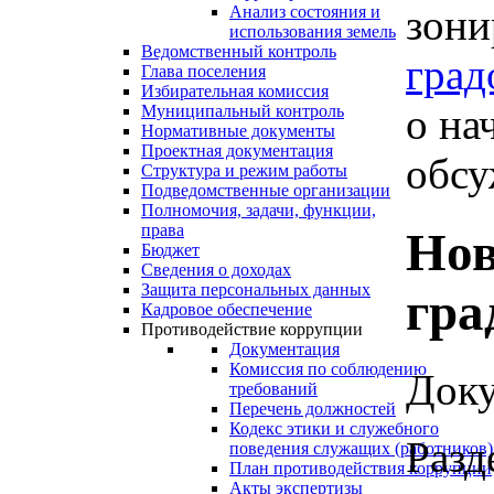
зони
Анализ состояния и
использования земель
Ведомственный контроль
град
Глава поселения
Избирательная комиссия
о на
Муниципальный контроль
Нормативные документы
Проектная документация
обсу
Структура и режим работы
Подведомственные организации
Полномочия, задачи, функции,
права
Нов
Бюджет
Сведения о доходах
Защита персональных данных
гра
Кадровое обеспечение
Противодействие коррупции
Документация
Комиссия по соблюдению
Доку
требований
Перечень должностей
Кодекс этики и служебного
Разд
поведения служащих (работников)
План противодействия коррупции
Акты экспертизы