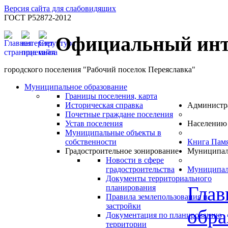
Версия сайта для слабовидящих
ГОСТ Р52872-2012
Официальный инт
городского поселения "Рабочий поселок Переяславка"
Муниципальное образование
Границы поселения, карта
Историческая справка
Администр
Почетные граждане поселения
Устав поселения
Населению
Муниципальные объекты в
собственности
Книга Пам
Градостроительное зонирование
Муниципал
Новости в сфере
градостроительства
Муниципал
Документы территориального
Глав
планирования
Правила землепользования и
застройки
обра
Документация по планированию
территории