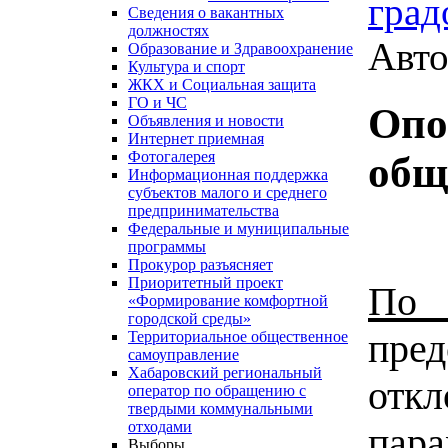
град
Сведения о вакантных
должностях
Авто
Образование и Здравоохранение
Культура и спорт
ЖКХ и Социальная защита
ГО и ЧС
Опо
Объявления и новости
Интернет приемная
Фотогалерея
общ
Информационная поддержка
субъектов малого и среднего
предпринимательства
Федеральные и муниципальные
программы
Прокурор разъясняет
Приоритетный проект
П
«Формирование комфортной
городской среды»
пре
Территориальное общественное
самоуправление
Хабаровский региональный
отк
оператор по обращению с
твердыми коммунальными
отходами
пар
Выборы