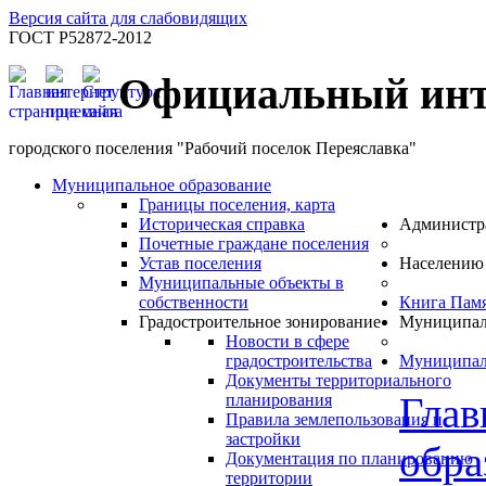
Версия сайта для слабовидящих
ГОСТ Р52872-2012
Официальный инт
городского поселения "Рабочий поселок Переяславка"
Муниципальное образование
Границы поселения, карта
Историческая справка
Администр
Почетные граждане поселения
Устав поселения
Населению
Муниципальные объекты в
собственности
Книга Пам
Градостроительное зонирование
Муниципал
Новости в сфере
градостроительства
Муниципал
Документы территориального
Глав
планирования
Правила землепользования и
застройки
обра
Документация по планированию
территории