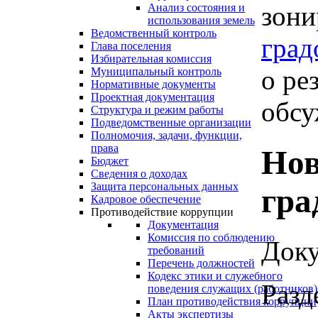
зони
Анализ состояния и
использования земель
Ведомственный контроль
град
Глава поселения
Избирательная комиссия
о ре
Муниципальный контроль
Нормативные документы
Проектная документация
обсу
Структура и режим работы
Подведомственные организации
Полномочия, задачи, функции,
права
Нов
Бюджет
Сведения о доходах
Защита персональных данных
гра
Кадровое обеспечение
Противодействие коррупции
Документация
Комиссия по соблюдению
Доку
требований
Перечень должностей
Кодекс этики и служебного
Разд
поведения служащих (работников)
План противодействия коррупции
Акты экспертизы