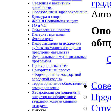
град
Сведения о вакантных
должностях
Авто
Образование и Здравоохранение
Культура и спорт
ЖКХ и Социальная защита
ГО и ЧС
Опо
Объявления и новости
Интернет приемная
Фотогалерея
общ
Информационная поддержка
субъектов малого и среднего
предпринимательства
Федеральные и муниципальные
программы
Прокурор разъясняет
Приоритетный проект
«Формирование комфортной
городской среды»
Сове
Территориальное общественное
самоуправление
Хабаровский региональный
Пред
оператор по обращению с
твердыми коммунальными
Стру
отходами
Выборы