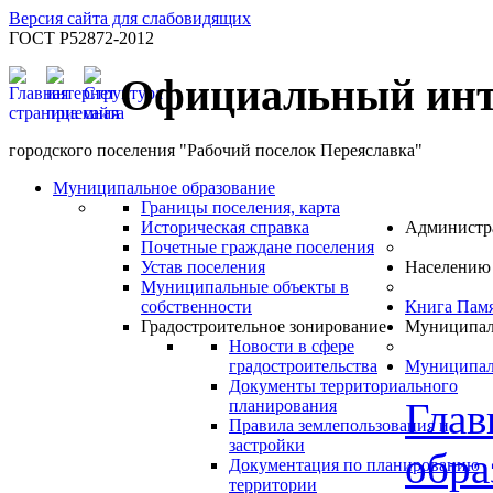
Версия сайта для слабовидящих
ГОСТ Р52872-2012
Официальный инт
городского поселения "Рабочий поселок Переяславка"
Муниципальное образование
Границы поселения, карта
Историческая справка
Администр
Почетные граждане поселения
Устав поселения
Населению
Муниципальные объекты в
собственности
Книга Пам
Градостроительное зонирование
Муниципал
Новости в сфере
градостроительства
Муниципал
Документы территориального
Глав
планирования
Правила землепользования и
застройки
обра
Документация по планированию
территории