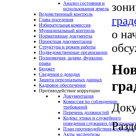
зони
Анализ состояния и
использования земель
Ведомственный контроль
град
Глава поселения
Избирательная комиссия
о на
Муниципальный контроль
Нормативные документы
Проектная документация
обсу
Структура и режим работы
Подведомственные организации
Полномочия, задачи, функции,
права
Нов
Бюджет
Сведения о доходах
Защита персональных данных
гра
Кадровое обеспечение
Противодействие коррупции
Документация
Комиссия по соблюдению
Доку
требований
Перечень должностей
Кодекс этики и служебного
Разд
поведения служащих (работников)
План противодействия коррупции
Акты экспертизы