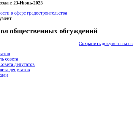
оздан:
23-Июнь-2023
ости в сфере градостроительства
умент
ол общественных обсуждений
Сохранить документ на с
татов
ль совета
Совета депутатов
вета депутатов
ждан