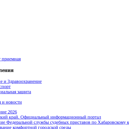
ления
е и Здравоохранение
 спорт
иальная защита
 и новости