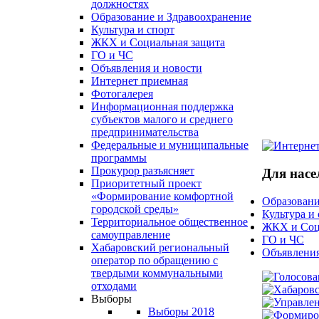
должностях
Образование и Здравоохранение
Культура и спорт
ЖКХ и Социальная защита
ГО и ЧС
Объявления и новости
Интернет приемная
Фотогалерея
Информационная поддержка
субъектов малого и среднего
предпринимательства
Федеральные и муниципальные
программы
Прокурор разъясняет
Для насе
Приоритетный проект
«Формирование комфортной
Образовани
городской среды»
Культура и
Территориальное общественное
ЖКХ и Соц
самоуправление
ГО и ЧС
Хабаровский региональный
Объявления
оператор по обращению с
твердыми коммунальными
отходами
Выборы
Выборы 2018