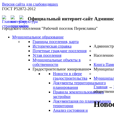
Версия сайта для слабовидящих
ГОСТ Р52872-2012
Официальный интернет-сайт Админи
городского поселения "Рабочий поселок Переяславка"
Муниципальное образование
Границы поселения, карта
Историческая справка
Администр
Почетные граждане поселения
Устав поселения
Населению
Муниципальные объекты в
собственности
Книга Пам
Градостроительное зонирование
Муниципал
Новости в сфере
градостроительства
Муниципал
Документы территориального
Главная
→
планирования
общественн
Правила землепользования и
застройки
Документация по планированию
Новос
территории
Анализ состояния и