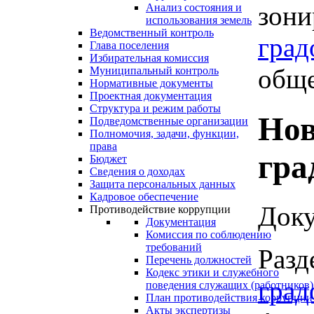
зони
Анализ состояния и
использования земель
Ведомственный контроль
град
Глава поселения
Избирательная комиссия
обще
Муниципальный контроль
Нормативные документы
Проектная документация
Структура и режим работы
Нов
Подведомственные организации
Полномочия, задачи, функции,
права
гра
Бюджет
Сведения о доходах
Защита персональных данных
Кадровое обеспечение
Доку
Противодействие коррупции
Документация
Комиссия по соблюдению
требований
Разд
Перечень должностей
Кодекс этики и служебного
град
поведения служащих (работников)
План противодействия коррупции
Акты экспертизы