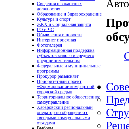
Авто
Сведения о вакантных
должностях
Образование и Здравоохранение
Про
Культура и спорт
ЖКХ и Социальная защита
ГО и ЧС
обс
Объявления и новости
Интернет приемная
Фотогалерея
Информационная поддержка
субъектов малого и среднего
предпринимательства
Федеральные и муниципальные
программы
Прокурор разъясняет
Приоритетный проект
Сове
«Формирование комфортной
городской среды»
Пред
Территориальное общественное
самоуправление
Хабаровский региональный
Стру
оператор по обращению с
твердыми коммунальными
Реше
отходами
Выборы