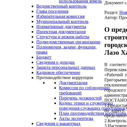
использования земель
Документ с
Ведомственный контроль
Глава поселения
Раздел:
Нов
Избирательная комиссия
Автор: Про
Муниципальный контроль
Нормативные документы
О пред
Проектная документация
строит
Структура и режим работы
Подведомственные организации
городс
Полномочия, задачи, функции,
Лазо Х
права
Бюджет
Сведения о доходах
В соответс
Защита персональных данных
Переяславк
Кадровое обеспечение
«Рабочий п
Противодействие коррупции
Григорьевн
Документация
отклонение
Комиссия по соблюдению
городског
требований
администра
Перечень должностей
ПОСТАНО
Кодекс этики и служебного
1.Предоста
поведения служащих (работников)
по адресу:
План противодействия коррупции
предельного
Акты экспертизы
2.Контроль
Сведения о вакантных
3.Настояще