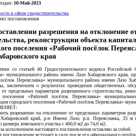
оздан:
10-Май-2023
ости в сфере градостроительства
ект постановления
оставлении разрешения на отклонение о
ельства, реконструкции объекта капитал
кого поселения «Рабочий посёлок Перея
абаровского края
твии со статьей 40 Градостроительного кодекса Российской 
а» муниципального района имени Лазо Хабаровского края, пр
осёлок Переяславка» муниципального района имени Лазо Хаб
ы, заключением о результатах проведения общественных обс
 от предельных параметров разрешенного строительства, реко
о поселения «Рабочий посёлок Переяславка» муниципально
ция городского поселения «Рабочий посёлок Переяславка» мун
ВЛЯЕТ:
вить разрешение на отклонение от предельных параметров раз
 Хабаровский край, р-н Имени Лазо, р.п. Переяславка, 35 м н
 размера земельного участка с 400,0 м2 до 74,0 м2.
 за исполнением настоящего постановления оставляю за собой.
е постановление вступает в силу после его официального опубл