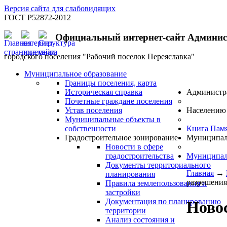
Версия сайта для слабовидящих
ГОСТ Р52872-2012
Официальный интернет-сайт Админи
городского поселения "Рабочий поселок Переяславка"
Муниципальное образование
Границы поселения, карта
Историческая справка
Администр
Почетные граждане поселения
Устав поселения
Населению
Муниципальные объекты в
собственности
Книга Пам
Градостроительное зонирование
Муниципал
Новости в сфере
градостроительства
Муниципал
Документы территориального
Главная
→
планирования
разрешения
Правила землепользования и
застройки
Документация по планированию
Новос
территории
Анализ состояния и