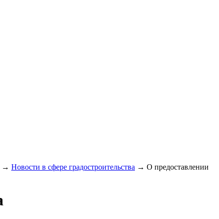
→
Новости в сфере градостроительства
→
О предоставлении
а