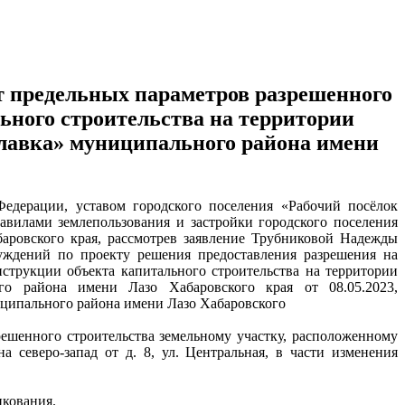
т предельных параметров разрешенного
ьного строительства на территории
славка» муниципального района имени
Федерации, уставом городского поселения «Рабочий посёлок
авилами землепользования и застройки городского поселения
аровского края, рассмотрев заявление Трубниковой Надежды
уждений по проекту решения предоставления разрешения на
нструкции объекта капитального строительства на территории
го района имени Лазо Хабаровского края от 08.05.2023,
иципального района имени Лазо Хабаровского
решенного строительства земельному участку, расположенному
а северо-запад от д. 8, ул. Центральная, в части изменения
икования.