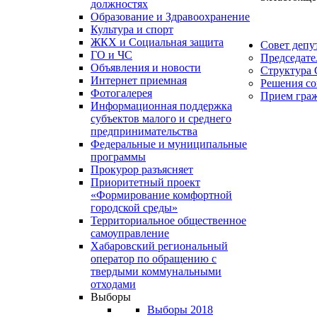
должностях
Образование и Здравоохранение
Культура и спорт
ЖКХ и Социальная защита
Совет депу
ГО и ЧС
Председате
Объявления и новости
Структура 
Интернет приемная
Решения со
Фотогалерея
Прием гра
Информационная поддержка
субъектов малого и среднего
предпринимательства
Федеральные и муниципальные
программы
Прокурор разъясняет
Приоритетный проект
«Формирование комфортной
городской среды»
Территориальное общественное
самоуправление
Хабаровский региональный
оператор по обращению с
твердыми коммунальными
отходами
Выборы
Выборы 2018