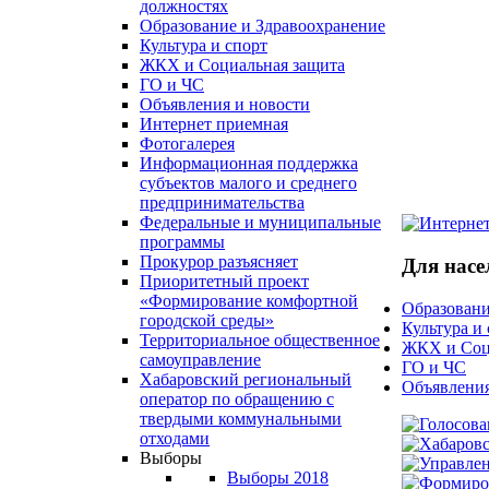
должностях
Образование и Здравоохранение
Культура и спорт
ЖКХ и Социальная защита
ГО и ЧС
Объявления и новости
Интернет приемная
Фотогалерея
Информационная поддержка
субъектов малого и среднего
предпринимательства
Федеральные и муниципальные
программы
Прокурор разъясняет
Для насе
Приоритетный проект
«Формирование комфортной
Образовани
городской среды»
Культура и
Территориальное общественное
ЖКХ и Соц
самоуправление
ГО и ЧС
Хабаровский региональный
Объявления
оператор по обращению с
твердыми коммунальными
отходами
Выборы
Выборы 2018