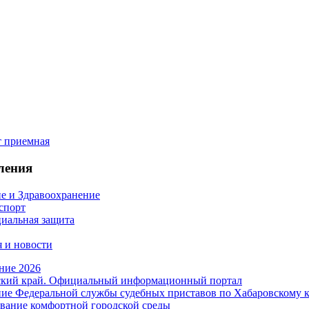
ления
е и Здравоохранение
 спорт
иальная защита
 и новости