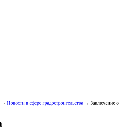
→
Новости в сфере градостроительства
→
Заключение о
а