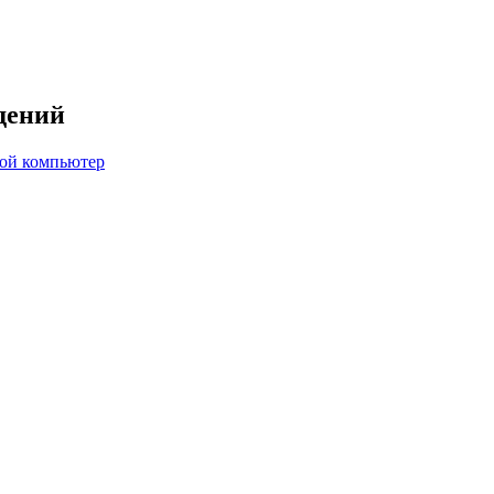
дений
вой компьютер