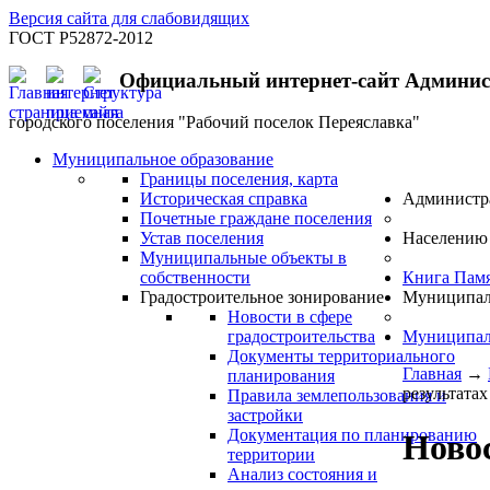
Версия сайта для слабовидящих
ГОСТ Р52872-2012
Официальный интернет-сайт Админи
городского поселения "Рабочий поселок Переяславка"
Муниципальное образование
Границы поселения, карта
Историческая справка
Администр
Почетные граждане поселения
Устав поселения
Населению
Муниципальные объекты в
собственности
Книга Пам
Градостроительное зонирование
Муниципал
Новости в сфере
градостроительства
Муниципал
Документы территориального
Главная
→
планирования
результата
Правила землепользования и
застройки
Документация по планированию
Новос
территории
Анализ состояния и