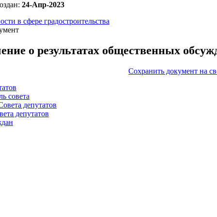
оздан:
24-Апр-2023
ости в сфере градостроительства
умент
ение о результатах общественных обсуж
Сохранить документ на с
татов
ль совета
Совета депутатов
вета депутатов
ждан