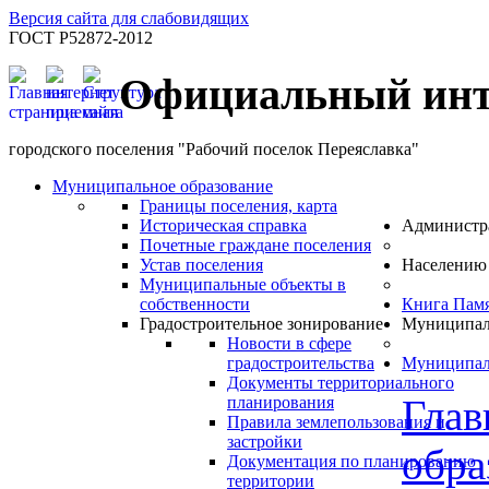
Версия сайта для слабовидящих
ГОСТ Р52872-2012
Официальный инт
городского поселения "Рабочий поселок Переяславка"
Муниципальное образование
Границы поселения, карта
Историческая справка
Администр
Почетные граждане поселения
Устав поселения
Населению
Муниципальные объекты в
собственности
Книга Пам
Градостроительное зонирование
Муниципал
Новости в сфере
градостроительства
Муниципал
Документы территориального
Глав
планирования
Правила землепользования и
застройки
обра
Документация по планированию
территории