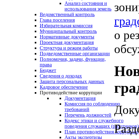
зони
Анализ состояния и
использования земель
Ведомственный контроль
град
Глава поселения
Избирательная комиссия
о ре
Муниципальный контроль
Нормативные документы
Проектная документация
обсу
Структура и режим работы
Подведомственные организации
Полномочия, задачи, функции,
права
Нов
Бюджет
Сведения о доходах
Защита персональных данных
гра
Кадровое обеспечение
Противодействие коррупции
Документация
Комиссия по соблюдению
Доку
требований
Перечень должностей
Кодекс этики и служебного
Разд
поведения служащих (работников)
План противодействия коррупции
Акты экспертизы