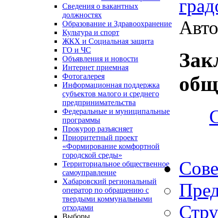
град
Сведения о вакантных
должностях
Авто
Образование и Здравоохранение
Культура и спорт
ЖКХ и Социальная защита
ГО и ЧС
Зак
Объявления и новости
Интернет приемная
Фотогалерея
общ
Информационная поддержка
субъектов малого и среднего
предпринимательства
Федеральные и муниципальные
программы
Прокурор разъясняет
Приоритетный проект
«Формирование комфортной
городской среды»
Сове
Территориальное общественное
самоуправление
Хабаровский региональный
Пред
оператор по обращению с
твердыми коммунальными
Стру
отходами
Выборы