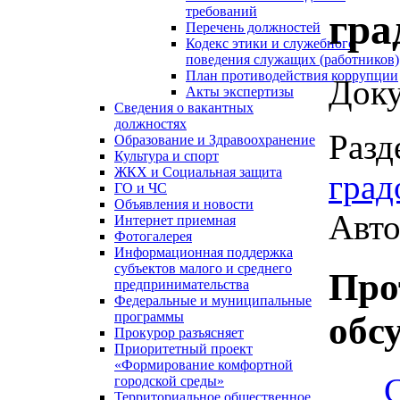
требований
гра
Перечень должностей
Кодекс этики и служебного
поведения служащих (работников)
План противодействия коррупции
Доку
Акты экспертизы
Сведения о вакантных
должностях
Разд
Образование и Здравоохранение
Культура и спорт
ЖКХ и Социальная защита
град
ГО и ЧС
Объявления и новости
Авто
Интернет приемная
Фотогалерея
Информационная поддержка
субъектов малого и среднего
Про
предпринимательства
Федеральные и муниципальные
программы
обс
Прокурор разъясняет
Приоритетный проект
«Формирование комфортной
городской среды»
Территориальное общественное