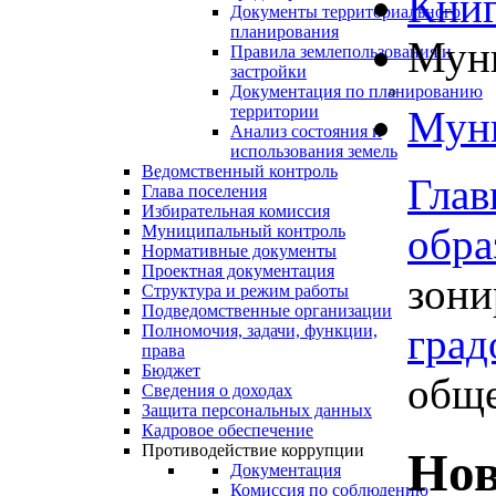
Книг
Документы территориального
планирования
Муни
Правила землепользования и
застройки
Документация по планированию
территории
Муни
Анализ состояния и
использования земель
Ведомственный контроль
Глав
Глава поселения
Избирательная комиссия
обра
Муниципальный контроль
Нормативные документы
Проектная документация
зони
Структура и режим работы
Подведомственные организации
град
Полномочия, задачи, функции,
права
Бюджет
обще
Сведения о доходах
Защита персональных данных
Кадровое обеспечение
Противодействие коррупции
Нов
Документация
Комиссия по соблюдению