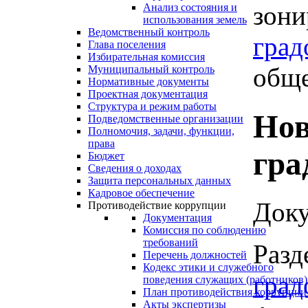
зони
Анализ состояния и
использования земель
Ведомственный контроль
град
Глава поселения
Избирательная комиссия
обще
Муниципальный контроль
Нормативные документы
Проектная документация
Структура и режим работы
Нов
Подведомственные организации
Полномочия, задачи, функции,
права
гра
Бюджет
Сведения о доходах
Защита персональных данных
Кадровое обеспечение
Доку
Противодействие коррупции
Документация
Комиссия по соблюдению
требований
Разд
Перечень должностей
Кодекс этики и служебного
град
поведения служащих (работников)
План противодействия коррупции
Акты экспертизы