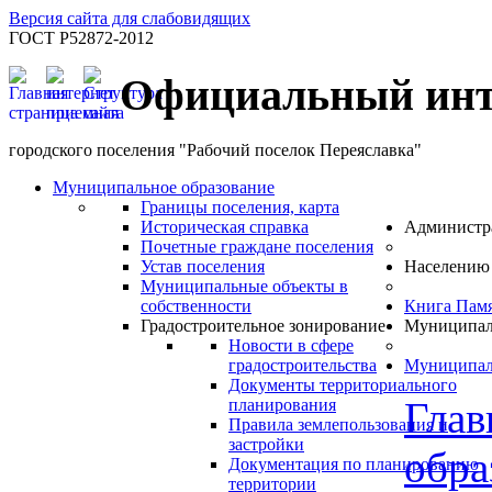
Версия сайта для слабовидящих
ГОСТ Р52872-2012
Официальный инт
городского поселения "Рабочий поселок Переяславка"
Муниципальное образование
Границы поселения, карта
Историческая справка
Администр
Почетные граждане поселения
Устав поселения
Населению
Муниципальные объекты в
собственности
Книга Пам
Градостроительное зонирование
Муниципал
Новости в сфере
градостроительства
Муниципал
Документы территориального
Глав
планирования
Правила землепользования и
застройки
обра
Документация по планированию
территории