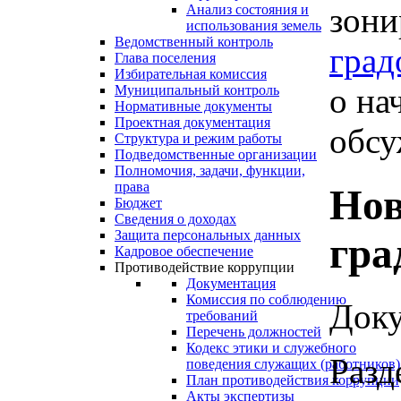
зони
Анализ состояния и
использования земель
Ведомственный контроль
град
Глава поселения
Избирательная комиссия
о на
Муниципальный контроль
Нормативные документы
Проектная документация
обсу
Структура и режим работы
Подведомственные организации
Полномочия, задачи, функции,
права
Нов
Бюджет
Сведения о доходах
Защита персональных данных
гра
Кадровое обеспечение
Противодействие коррупции
Документация
Комиссия по соблюдению
Доку
требований
Перечень должностей
Кодекс этики и служебного
Разд
поведения служащих (работников)
План противодействия коррупции
Акты экспертизы