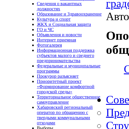
град
Сведения о вакантных
должностях
Авто
Образование и Здравоохранение
Культура и спорт
ЖКХ и Социальная защита
ГО и ЧС
Опо
Объявления и новости
Интернет приемная
Фотогалерея
общ
Информационная поддержка
субъектов малого и среднего
предпринимательства
Федеральные и муниципальные
программы
Прокурор разъясняет
Приоритетный проект
«Формирование комфортной
городской среды»
Сове
Территориальное общественное
самоуправление
Хабаровский региональный
Пред
оператор по обращению с
твердыми коммунальными
Стру
отходами
Выборы