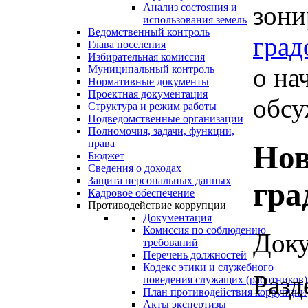
зони
Анализ состояния и
использования земель
Ведомственный контроль
град
Глава поселения
Избирательная комиссия
о на
Муниципальный контроль
Нормативные документы
Проектная документация
обсу
Структура и режим работы
Подведомственные организации
Полномочия, задачи, функции,
права
Нов
Бюджет
Сведения о доходах
Защита персональных данных
гра
Кадровое обеспечение
Противодействие коррупции
Документация
Комиссия по соблюдению
Доку
требований
Перечень должностей
Кодекс этики и служебного
Разд
поведения служащих (работников)
План противодействия коррупции
Акты экспертизы