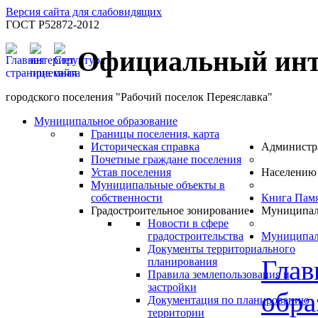
Версия сайта для слабовидящих
ГОСТ Р52872-2012
Официальный инт
городского поселения "Рабочий поселок Переяславка"
Муниципальное образование
Границы поселения, карта
Историческая справка
Администр
Почетные граждане поселения
Устав поселения
Населению
Муниципальные объекты в
собственности
Книга Пам
Градостроительное зонирование
Муниципал
Новости в сфере
градостроительства
Муниципал
Документы территориального
Глав
планирования
Правила землепользования и
застройки
обра
Документация по планированию
территории