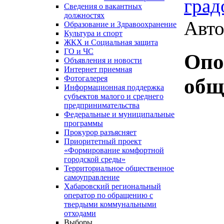
град
Сведения о вакантных
должностях
Авто
Образование и Здравоохранение
Культура и спорт
ЖКХ и Социальная защита
ГО и ЧС
Опо
Объявления и новости
Интернет приемная
Фотогалерея
общ
Информационная поддержка
субъектов малого и среднего
предпринимательства
Федеральные и муниципальные
программы
Прокурор разъясняет
Приоритетный проект
«Формирование комфортной
городской среды»
Территориальное общественное
самоуправление
Хабаровский региональный
оператор по обращению с
твердыми коммунальными
отходами
Выборы