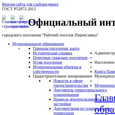
Версия сайта для слабовидящих
ГОСТ Р52872-2012
Официальный инт
городского поселения "Рабочий поселок Переяславка"
Муниципальное образование
Границы поселения, карта
Историческая справка
Администр
Почетные граждане поселения
Устав поселения
Населению
Муниципальные объекты в
собственности
Книга Пам
Градостроительное зонирование
Муниципал
Новости в сфере
градостроительства
Муниципал
Документы территориального
Глав
планирования
Правила землепользования и
застройки
обра
Документация по планированию
территории