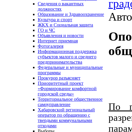
град
Сведения о вакантных
должностях
Авто
Образование и Здравоохранение
Культура и спорт
ЖКХ и Социальная защита
ГО и ЧС
Опо
Объявления и новости
Интернет приемная
Фотогалерея
общ
Информационная поддержка
субъектов малого и среднего
предпринимательства
Федеральные и муниципальные
программы
Прокурор разъясняет
Приоритетный проект
«Формирование комфортной
городской среды»
Территориальное общественное
По 
самоуправление
Хабаровский региональный
разре
оператор по обращению с
твердыми коммунальными
парам
отходами
Выборы