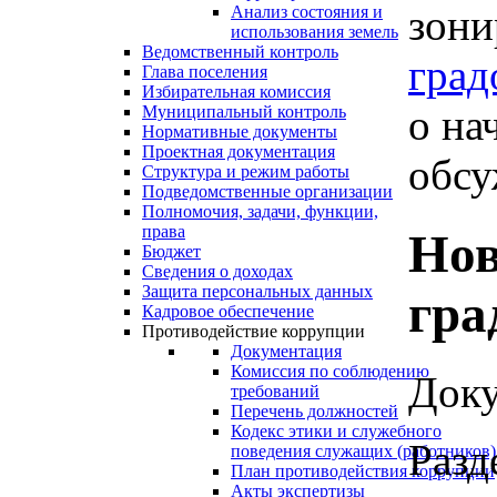
зони
Анализ состояния и
использования земель
Ведомственный контроль
град
Глава поселения
Избирательная комиссия
о на
Муниципальный контроль
Нормативные документы
Проектная документация
обсу
Структура и режим работы
Подведомственные организации
Полномочия, задачи, функции,
права
Нов
Бюджет
Сведения о доходах
Защита персональных данных
гра
Кадровое обеспечение
Противодействие коррупции
Документация
Комиссия по соблюдению
Доку
требований
Перечень должностей
Кодекс этики и служебного
Разд
поведения служащих (работников)
План противодействия коррупции
Акты экспертизы