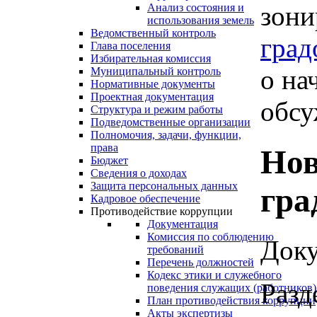
зони
Анализ состояния и
использования земель
Ведомственный контроль
град
Глава поселения
Избирательная комиссия
о на
Муниципальный контроль
Нормативные документы
Проектная документация
обсу
Структура и режим работы
Подведомственные организации
Полномочия, задачи, функции,
права
Нов
Бюджет
Сведения о доходах
Защита персональных данных
гра
Кадровое обеспечение
Противодействие коррупции
Документация
Комиссия по соблюдению
Доку
требований
Перечень должностей
Кодекс этики и служебного
Разд
поведения служащих (работников)
План противодействия коррупции
Акты экспертизы