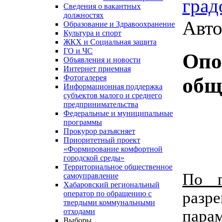
град
Сведения о вакантных
должностях
Авто
Образование и Здравоохранение
Культура и спорт
ЖКХ и Социальная защита
ГО и ЧС
Опо
Объявления и новости
Интернет приемная
Фотогалерея
общ
Информационная поддержка
субъектов малого и среднего
предпринимательства
Федеральные и муниципальные
программы
Прокурор разъясняет
Приоритетный проект
«Формирование комфортной
городской среды»
Территориальное общественное
По 
самоуправление
Хабаровский региональный
разре
оператор по обращению с
твердыми коммунальными
парам
отходами
Выборы