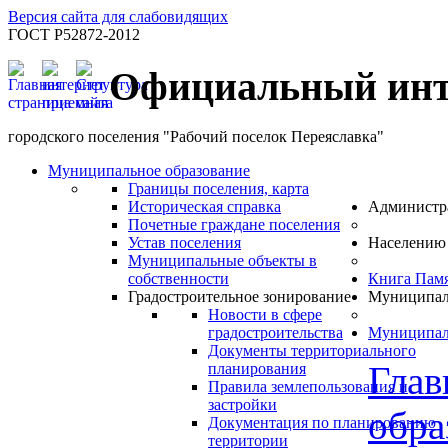
Версия сайта для слабовидящих
ГОСТ Р52872-2012
Официальный инт
городского поселения "Рабочий поселок Переяславка"
Муниципальное образование
Границы поселения, карта
Историческая справка
Администр
Почетные граждане поселения
Устав поселения
Населению
Муниципальные объекты в
собственности
Книга Пам
Градостроительное зонирование
Муниципал
Новости в сфере
градостроительства
Муниципал
Документы территориального
Глав
планирования
Правила землепользования и
застройки
обра
Документация по планированию
территории