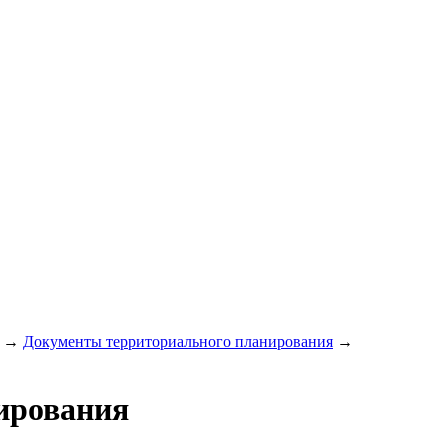
→
Документы территориального планирования
→
ирования