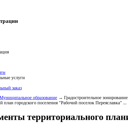
страции
ация
яти
ьные услуги
ьный заказ
Муниципальное образование
→
Градостроительное зонирование
й план городского поселения "Рабочий поселок Переяславка" ...
менты территориального план