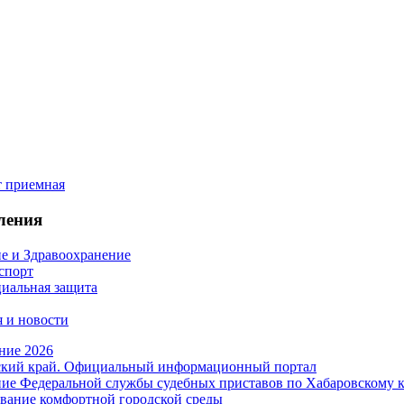
ления
е и Здравоохранение
 спорт
иальная защита
 и новости