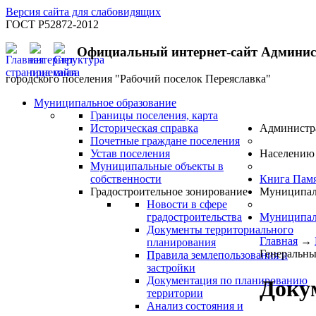
Версия сайта для слабовидящих
ГОСТ Р52872-2012
Официальный интернет-сайт Админи
городского поселения "Рабочий поселок Переяславка"
Муниципальное образование
Границы поселения, карта
Историческая справка
Администр
Почетные граждане поселения
Устав поселения
Населению
Муниципальные объекты в
собственности
Книга Пам
Градостроительное зонирование
Муниципал
Новости в сфере
градостроительства
Муниципал
Документы территориального
Главная
→
планирования
Генеральны
Правила землепользования и
застройки
Документация по планированию
Доку
территории
Анализ состояния и