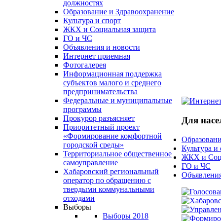
должностях
Образование и Здравоохранение
Культура и спорт
ЖКХ и Социальная защита
ГО и ЧС
Объявления и новости
Интернет приемная
Фотогалерея
Информационная поддержка
субъектов малого и среднего
предпринимательства
Федеральные и муниципальные
программы
Прокурор разъясняет
Для насе
Приоритетный проект
«Формирование комфортной
Образовани
городской среды»
Культура и
Территориальное общественное
ЖКХ и Соц
самоуправление
ГО и ЧС
Хабаровский региональный
Объявления
оператор по обращению с
твердыми коммунальными
отходами
Выборы
Выборы 2018