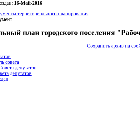
оздан:
16-Май-2016
ументы территориального планирования
умент
льный план городского поселения "Рабо
Сохранить архив на сво
татов
ль совета
Совета депутатов
вета депутатов
ждан