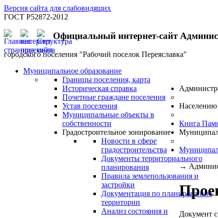
Версия сайта для слабовидящих
ГОСТ Р52872-2012
Официальный интернет-сайт Админи
городского поселения "Рабочий поселок Переяславка"
Муниципальное образование
Границы поселения, карта
Историческая справка
Администр
Почетные граждане поселения
Устав поселения
Населению
Муниципальные объекты в
собственности
Книга Пам
Градостроительное зонирование
Муниципал
Новости в сфере
градостроительства
Муниципал
Документы территориального
→
Админис
планирования
Правила землепользования и
застройки
Прое
Документация по планированию
территории
Анализ состояния и
Документ с