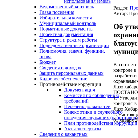
использования земель
Ведомственный контроль
Раздел:
Про
Глава поселения
Автор: Про
Избирательная комиссия
Муниципальный контроль
Об утв
Нормативные документы
охраня
Проектная документация
Структура и режим работы
благоу
Подведомственные организации
муници
Полномочия, задачи, функции,
права
Бюджет
В соответс
Сведения о доходах
контроле в
Защита персональных данных
разработк
Кадровое обеспечение
охраняемым
Противодействие коррупции
Лазо хабар
Документация
ПОСТАНО
Комиссия по соблюдению
1. Утверди
требований
контроля в
Перечень должностей
Лазо Хабар
Кодекс этики и служебного
2. Настоящ
поведения служащих (работников)
01 января 2
План противодействия коррупции
Акты экспертизы
Сведения о вакантных