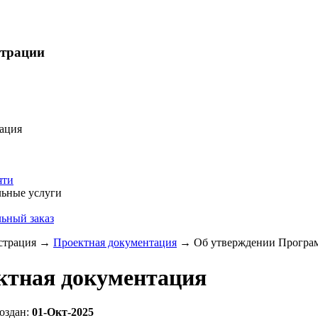
страции
ация
яти
ьные услуги
ьный заказ
трация
→
Проектная документация
→
Об утверждении Програм
ктная документация
оздан:
01-Окт-2025