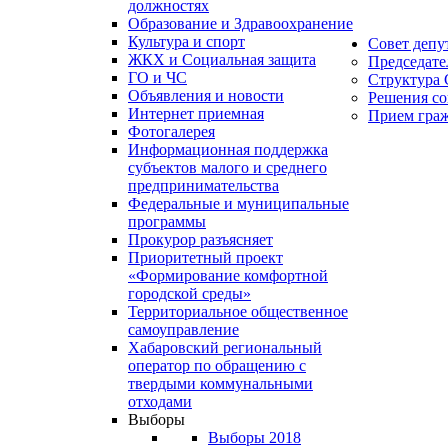
должностях
Образование и Здравоохранение
Культура и спорт
Совет депу
ЖКХ и Социальная защита
Председате
ГО и ЧС
Структура 
Объявления и новости
Решения со
Интернет приемная
Прием гра
Фотогалерея
Информационная поддержка
субъектов малого и среднего
предпринимательства
Федеральные и муниципальные
программы
Прокурор разъясняет
Приоритетный проект
«Формирование комфортной
городской среды»
Территориальное общественное
самоуправление
Хабаровский региональный
оператор по обращению с
твердыми коммунальными
отходами
Выборы
Выборы 2018