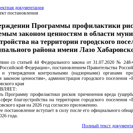
ектная документация
ект постановления
ерждении Программы профилактики риск
емым законом ценностям в области муни
стройства на территории городского пос
пального района имени Лазо Хабаровског
твии со статьей 44 Федерального закона от 31.07.2020 № 248
 Российской Федерации», постановлением Правительства Росси
и и утверждения контрольными (надзорными) органами пр
 законом ценностям», администрация городского поселения «
овского края
ВЛЯЕТ:
ть Программу профилактики рисков причинения вреда (ущерб
 сфере благоустройства на территории городского поселения 
овского края на 2026 год согласно приложению.
ее постановление вступает в силу после его официального обна
026 года.
Полный текст документа