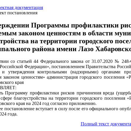
ектная документация
ект постановления
ерждении Программы профилактики риск
емым законом ценностям в области муни
стройства на территории городского пос
пального района имени Лазо Хабаровског
твии со статьей 44 Федерального закона от 31.07.2020 № 248
 Российской Федерации», постановлением Правительства Росси
и и утверждения контрольными (надзорными) органами пр
 законом ценностям» администрация городского поселения «
овского края
ВЛЯЕТ:
ть Программу профилактики рисков причинения вреда (ущерб
 сфере благоустройства на территории городского поселения 
овского края на 2024 год согласно приложению.
ее постановление вступает в силу после его официального опуб
024 года.
Полный текст документа