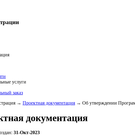
страции
ация
яти
ьные услуги
ьный заказ
трация
→
Проектная документация
→
Об утверждении Програм
ктная документация
оздан:
31-Окт-2023