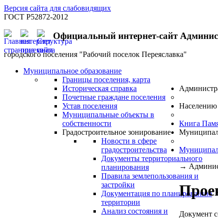
Версия сайта для слабовидящих
ГОСТ Р52872-2012
Официальный интернет-сайт Админи
городского поселения "Рабочий поселок Переяславка"
Муниципальное образование
Границы поселения, карта
Историческая справка
Администр
Почетные граждане поселения
Устав поселения
Населению
Муниципальные объекты в
собственности
Книга Пам
Градостроительное зонирование
Муниципал
Новости в сфере
градостроительства
Муниципал
Документы территориального
→
Админис
планирования
Правила землепользования и
застройки
Прое
Документация по планированию
территории
Анализ состояния и
Документ с