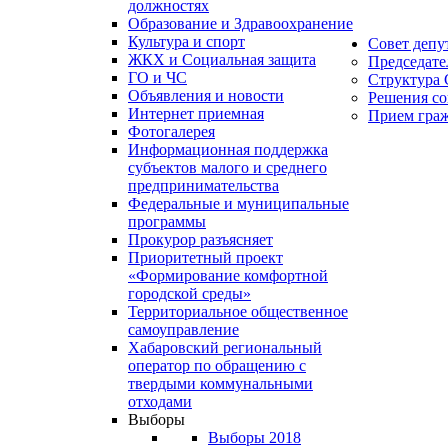
должностях
Образование и Здравоохранение
Культура и спорт
Совет депу
ЖКХ и Социальная защита
Председате
ГО и ЧС
Структура 
Объявления и новости
Решения со
Интернет приемная
Прием гра
Фотогалерея
Информационная поддержка
субъектов малого и среднего
предпринимательства
Федеральные и муниципальные
программы
Прокурор разъясняет
Приоритетный проект
«Формирование комфортной
городской среды»
Территориальное общественное
самоуправление
Хабаровский региональный
оператор по обращению с
твердыми коммунальными
отходами
Выборы
Выборы 2018