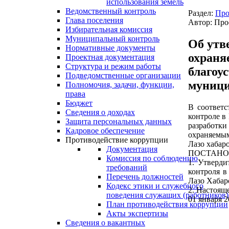
использования земель
Ведомственный контроль
Раздел:
Про
Глава поселения
Автор: Про
Избирательная комиссия
Муниципальный контроль
Об утв
Нормативные документы
охраня
Проектная документация
Структура и режим работы
благоу
Подведомственные организации
муници
Полномочия, задачи, функции,
права
Бюджет
В соответс
Сведения о доходах
контроле в
Защита персональных данных
разработк
Кадровое обеспечение
охраняемым
Противодействие коррупции
Лазо хабар
Документация
ПОСТАНО
Комиссия по соблюдению
1. Утверди
требований
контроля в
Перечень должностей
Лазо Хабар
Кодекс этики и служебного
2. Настоящ
поведения служащих (работников)
01 января 2
План противодействия коррупции
Акты экспертизы
Сведения о вакантных