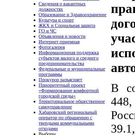
Сведения о вакантных
пра
должностях
Образование и Здравоохранение
дог
Культура и спорт
ЖКХ и Социальная защита
ГО и ЧС
уча
Объявления и новости
Интернет приемная
Фотогалерея
исп
Информационная поддержка
субъектов малого и среднего
авт
предпринимательства
Федеральные и муниципальные
программы
Прокурор разъясняет
В со
Приоритетный проект
«Формирование комфортной
городской среды»
448
Территориальное общественное
самоуправление
Рос
Хабаровский региональный
оператор по обращению с
твердыми коммунальными
39.1
отходами
Выборы