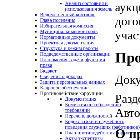
аукц
Анализ состояния и
использования земель
Ведомственный контроль
дого
Глава поселения
Избирательная комиссия
участ
Муниципальный контроль
Нормативные документы
Проектная документация
Структура и режим работы
Про
Подведомственные организации
Полномочия, задачи, функции,
права
Бюджет
Доку
Сведения о доходах
Защита персональных данных
Кадровое обеспечение
Противодействие коррупции
Разд
Документация
Комиссия по соблюдению
Авто
требований
Перечень должностей
Кодекс этики и служебного
поведения служащих (работников)
О п
План противодействия коррупции
Акты экспертизы