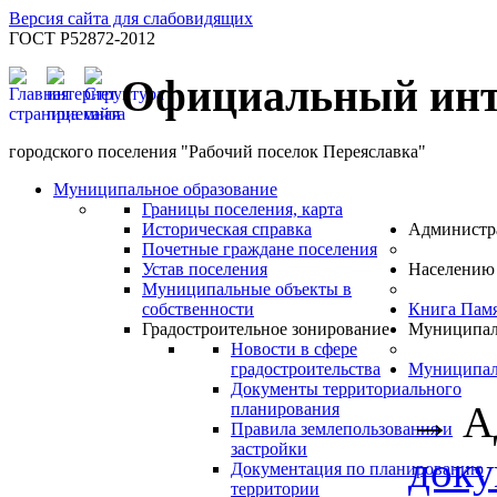
Версия сайта для слабовидящих
ГОСТ Р52872-2012
Официальный инт
городского поселения "Рабочий поселок Переяславка"
Муниципальное образование
Границы поселения, карта
Историческая справка
Администр
Почетные граждане поселения
Устав поселения
Населению
Муниципальные объекты в
собственности
Книга Пам
Градостроительное зонирование
Муниципал
Новости в сфере
градостроительства
Муниципал
Документы территориального
→
А
планирования
Правила землепользования и
застройки
доку
Документация по планированию
территории