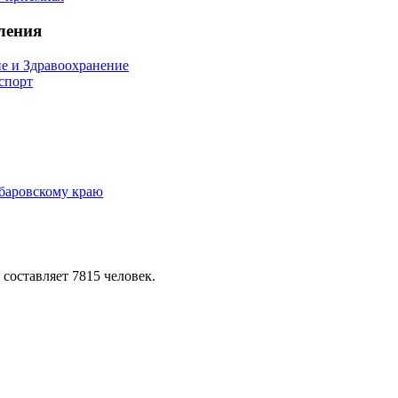
ления
е и Здравоохранение
 спорт
 составляет 7815 человек.