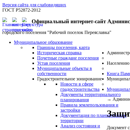
Версия сайта для слабовидящих
ГОСТ Р52872-2012
Официальный интернет-сайт Админи
городского поселения "Рабочий поселок Переяславка"
Муниципальное образование
Границы поселения, карта
Историческая справка
Администр
Почетные граждане поселения
Устав поселения
Населению
Муниципальные объекты в
собственности
Книга Пам
Градостроительное зонирование
Муниципал
Новости в сфере
градостроительства
Муниципал
Документы территориального
→
Админис
планирования
Правила землепользования и
застройки
Защи
Документация по планированию
территории
Анализ состояния и
Документ с