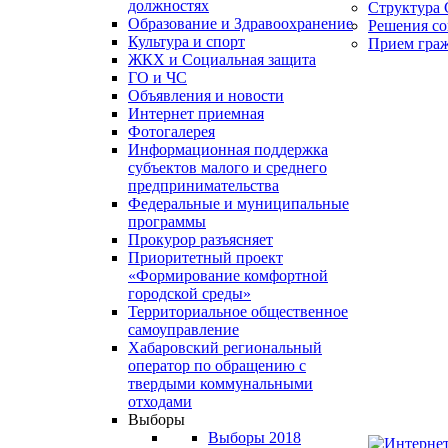
должностях
Структура 
Образование и Здравоохранение
Решения со
Культура и спорт
Прием гра
ЖКХ и Социальная защита
ГО и ЧС
Объявления и новости
Интернет приемная
Фотогалерея
Информационная поддержка
субъектов малого и среднего
предпринимательства
Федеральные и муниципальные
программы
Прокурор разъясняет
Приоритетный проект
«Формирование комфортной
городской среды»
Территориальное общественное
самоуправление
Хабаровский региональный
оператор по обращению с
твердыми коммунальными
отходами
Выборы
Выборы 2018