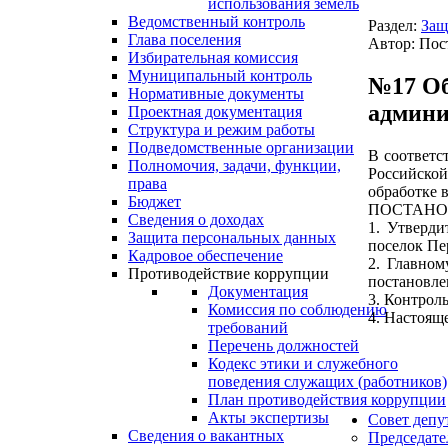
использования земель
Ведомственный контроль
Раздел:
Защ
Глава поселения
Автор: Пос
Избирательная комиссия
Муниципальный контроль
№17 Об
Нормативные документы
админи
Проектная документация
Структура и режим работы
Подведомственные организации
В соответс
Полномочия, задачи, функции,
Российской
права
обработке 
Бюджет
ПОСТАНО
Сведения о доходах
1. Утверди
Защита персональных данных
поселок Пе
Кадровое обеспечение
2. Главном
Противодействие коррупции
постановлен
Документация
3. Контрол
Комиссия по соблюдению
4. Настоящ
требований
Перечень должностей
Кодекс этики и служебного
поведения служащих (работников)
План противодействия коррупции
Акты экспертизы
Совет депу
Сведения о вакантных
Председате