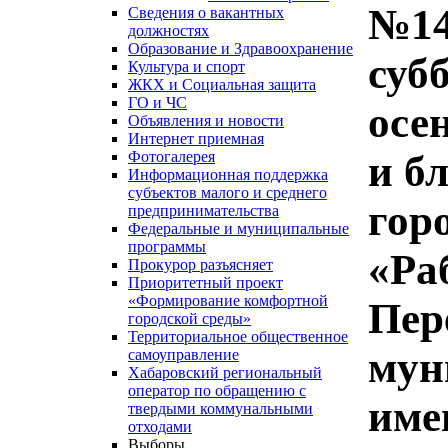
№14
Сведения о вакантных
должностях
Образование и Здравоохранение
суб
Культура и спорт
ЖКХ и Социальная защита
ГО и ЧС
осе
Объявления и новости
Интернет приемная
и б
Фотогалерея
Информационная поддержка
субъектов малого и среднего
гор
предпринимательства
Федеральные и муниципальные
программы
«Ра
Прокурор разъясняет
Приоритетный проект
«Формирование комфортной
Пер
городской среды»
Территориальное общественное
мун
самоуправление
Хабаровский региональный
оператор по обращению с
име
твердыми коммунальными
отходами
Выборы