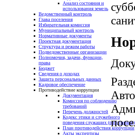
субб
Анализ состояния и
использования земель
Ведомственный контроль
сани
Глава поселения
Избирательная комиссия
Муниципальный контроль
Нормативные документы
Нор
Проектная документация
Структура и режим работы
Подведомственные организации
Полномочия, задачи, функции,
Доку
права
Бюджет
Сведения о доходах
Разд
Защита персональных данных
Кадровое обеспечение
Противодействие коррупции
Авто
Документация
Комиссия по соблюдению
Адми
требований
Перечень должностей
Кодекс этики и служебного
посе
поведения служащих (работников)
План противодействия коррупции
Акты экспертизы