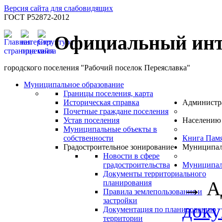
Версия сайта для слабовидящих
ГОСТ Р52872-2012
Официальный инт
городского поселения "Рабочий поселок Переяславка"
Муниципальное образование
Границы поселения, карта
Историческая справка
Администр
Почетные граждане поселения
Устав поселения
Населению
Муниципальные объекты в
собственности
Книга Пам
Градостроительное зонирование
Муниципал
Новости в сфере
градостроительства
Муниципал
Документы территориального
→
А
планирования
Правила землепользования и
застройки
док
Документация по планированию
территории