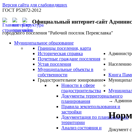
Версия сайта для слабовидящих
ГОСТ Р52872-2012
Официальный интернет-сайт Админи
городского поселения "Рабочий поселок Переяславка"
Муниципальное образование
Границы поселения, карта
Историческая справка
Администр
Почетные граждане поселения
Устав поселения
Населению
Муниципальные объекты в
собственности
Книга Пам
Градостроительное зонирование
Муниципал
Новости в сфере
градостроительства
Муниципал
Документы территориального
→
Админис
планирования
Правила землепользования и
застройки
Норм
Документация по планированию
территории
Анализ состояния и
Документ с