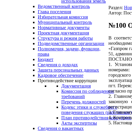
использования земель
Ведомственный контроль
Раздел:
Нор
Глава поселения
Автор: Пос
Избирательная комиссия
Муниципальный контроль
№100 О
Нормативные документы
Проектная документация
В соответс
Структура и режим работы
необходим
Подведомственные организации
«Газпром г
Полномочия, задачи, функции,
51, админи
права
ПОСТАНО
Бюджет
1. Установ
Сведения о доходах
номерами: 
Защита персональных данных
городского
Кадровое обеспечение
эксплуатац
Противодействие коррупции
пгт. Перея
Документация
согласно п
Комиссия по соблюдению
2. Главном
требований
законную 
Перечень должностей
регистраци
Кодекс этики и служебного
3. Главном
поведения служащих (работников)
4. Контрол
План противодействия коррупции
5. Настоящ
Акты экспертизы
Сведения о вакантных