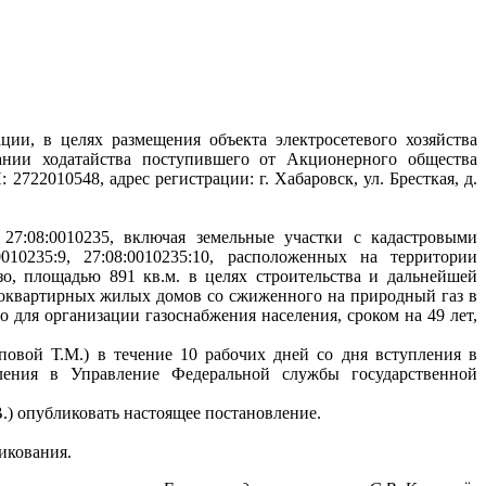
ции, в целях размещения объекта электросетевого хозяйства
вании ходатайства поступившего от Акционерного общества
722010548, адрес регистрации: г. Хабаровск, ул. Бресткая, д.
 27:08:0010235, включая земельные участки с кадастровыми
8:0010235:9, 27:08:0010235:10, расположенных на территории
о, площадью 891 кв.м. в целях строительства и дальнейшей
гоквартирных жилых домов со сжиженного на природный газ в
о для организации газоснабжения населения, сроком на 49 лет,
повой Т.М.) в течение 10 рабочих дней со дня вступления в
ления в Управление Федеральной службы государственной
.) опубликовать настоящее постановление.
икования.