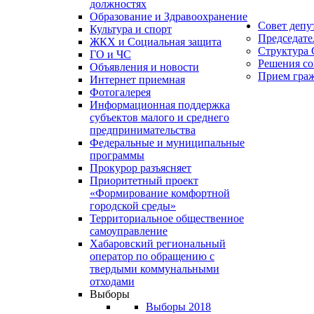
должностях
Образование и Здравоохранение
Совет депу
Культура и спорт
Председате
ЖКХ и Социальная защита
Структура 
ГО и ЧС
Решения со
Объявления и новости
Прием гра
Интернет приемная
Фотогалерея
Информационная поддержка
субъектов малого и среднего
предпринимательства
Федеральные и муниципальные
программы
Прокурор разъясняет
Приоритетный проект
«Формирование комфортной
городской среды»
Территориальное общественное
самоуправление
Хабаровский региональный
оператор по обращению с
твердыми коммунальными
отходами
Выборы
Выборы 2018