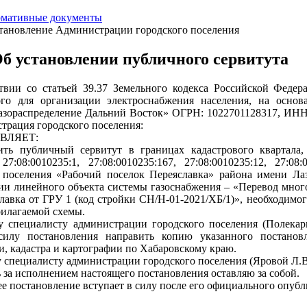
мативные документы
тановление Администрации городского поселения
б установлении публичного сервитута
твии со статьей 39.37 Земельного кодекса Российской Федера
ого для организации электроснабжения населения, на осно
азораспределение Дальний Восток» ОГРН: 1022701128317, ИНН: 2
страция городского поселения:
ВЛЯЕТ:
ить публичный сервитут в границах кадастрового квартала,
27:08:0010235:1, 27:08:0010235:167, 27:08:0010235:12, 27:0
 поселения «Рабочий поселок Переяславка» района имени Лаз
ии линейного объекта системы газоснабжения – «Перевод мно
славка от ГРУ 1 (код стройки СН/Н-01-2021/ХБ/1)», необходимог
рилагаемой схемы.
у специалисту администрации городского поселения (Полекар
силу постановления направить копию указанного постанов
и, кадастра и картографии по Хабаровскому краю.
у специалисту администрации городского поселения (Яровой Л.В
ь за исполнением настоящего постановления оставляю за собой.
ее постановление вступает в силу после его официального опубл