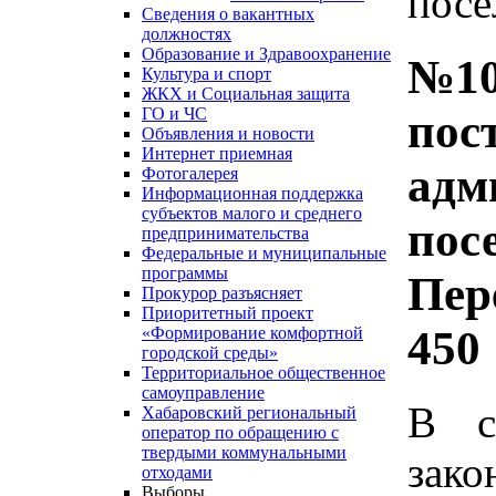
посе
Сведения о вакантных
должностях
Образование и Здравоохранение
№10
Культура и спорт
ЖКХ и Социальная защита
ГО и ЧС
пос
Объявления и новости
Интернет приемная
адм
Фотогалерея
Информационная поддержка
субъектов малого и среднего
пос
предпринимательства
Федеральные и муниципальные
программы
Пер
Прокурор разъясняет
Приоритетный проект
450
«Формирование комфортной
городской среды»
Территориальное общественное
самоуправление
В с
Хабаровский региональный
оператор по обращению с
твердыми коммунальными
зако
отходами
Выборы