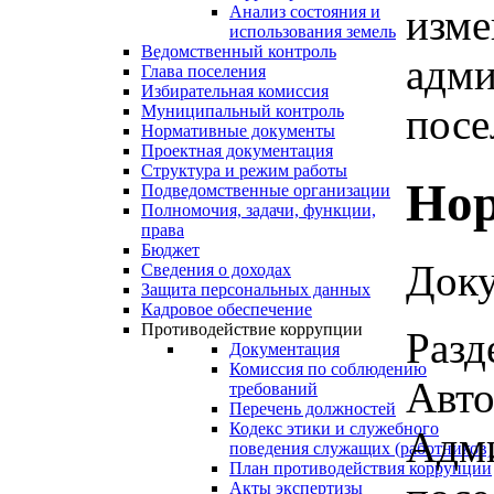
изме
Анализ состояния и
использования земель
Ведомственный контроль
адми
Глава поселения
Избирательная комиссия
посе
Муниципальный контроль
Нормативные документы
Проектная документация
Структура и режим работы
Нор
Подведомственные организации
Полномочия, задачи, функции,
права
Бюджет
Доку
Сведения о доходах
Защита персональных данных
Кадровое обеспечение
Противодействие коррупции
Разд
Документация
Комиссия по соблюдению
Авто
требований
Перечень должностей
Кодекс этики и служебного
Адми
поведения служащих (работников)
План противодействия коррупции
Акты экспертизы