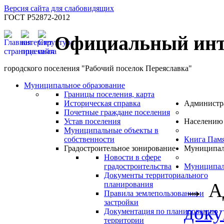
Версия сайта для слабовидящих
ГОСТ Р52872-2012
Официальный инт
городского поселения "Рабочий поселок Переяславка"
Муниципальное образование
Границы поселения, карта
Историческая справка
Администр
Почетные граждане поселения
Устав поселения
Населению
Муниципальные объекты в
собственности
Книга Пам
Градостроительное зонирование
Муниципал
Новости в сфере
градостроительства
Муниципал
Документы территориального
→
А
планирования
Правила землепользования и
застройки
док
Документация по планированию
территории