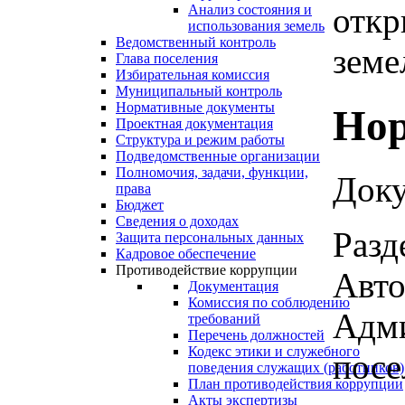
откр
Анализ состояния и
использования земель
Ведомственный контроль
земе
Глава поселения
Избирательная комиссия
Муниципальный контроль
Нормативные документы
Нор
Проектная документация
Структура и режим работы
Подведомственные организации
Полномочия, задачи, функции,
Доку
права
Бюджет
Сведения о доходах
Разд
Защита персональных данных
Кадровое обеспечение
Противодействие коррупции
Авто
Документация
Комиссия по соблюдению
Адми
требований
Перечень должностей
Кодекс этики и служебного
посе
поведения служащих (работников)
План противодействия коррупции
Акты экспертизы