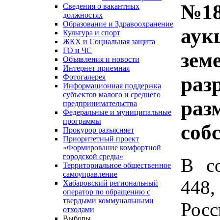
№18
Сведения о вакантных
должностях
Образование и Здравоохранение
аук
Культура и спорт
ЖКХ и Социальная защита
ГО и ЧС
зем
Объявления и новости
Интернет приемная
раз
Фотогалерея
Информационная поддержка
субъектов малого и среднего
раз
предпринимательства
Федеральные и муниципальные
программы
соб
Прокурор разъясняет
Приоритетный проект
«Формирование комфортной
городской среды»
В со
Территориальное общественное
самоуправление
448
Хабаровский региональный
оператор по обращению с
твердыми коммунальными
Рос
отходами
Выборы