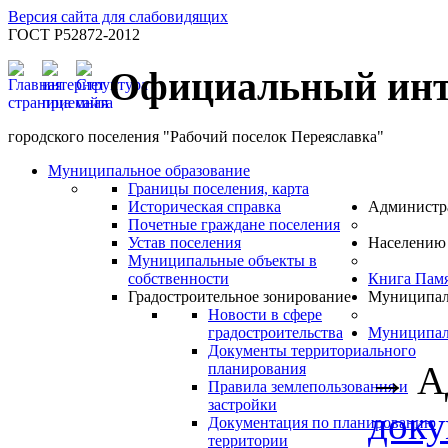
Версия сайта для слабовидящих
ГОСТ Р52872-2012
Официальный инт
городского поселения "Рабочий поселок Переяславка"
Муниципальное образование
Границы поселения, карта
Историческая справка
Администр
Почетные граждане поселения
Устав поселения
Населению
Муниципальные объекты в
собственности
Книга Пам
Градостроительное зонирование
Муниципал
Новости в сфере
градостроительства
Муниципал
Документы территориального
→
А
планирования
Правила землепользования и
застройки
док
Документация по планированию
территории