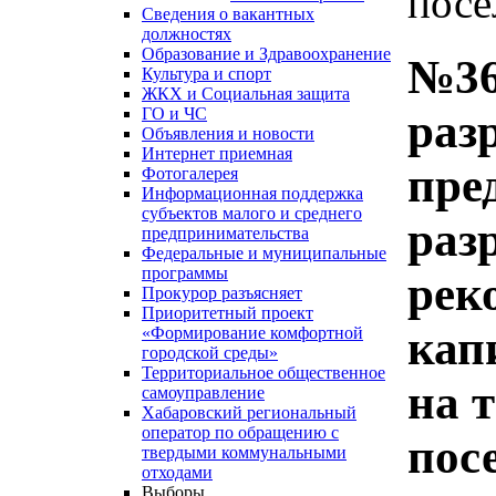
посе
Сведения о вакантных
должностях
Образование и Здравоохранение
№36
Культура и спорт
ЖКХ и Социальная защита
ГО и ЧС
раз
Объявления и новости
Интернет приемная
пре
Фотогалерея
Информационная поддержка
субъектов малого и среднего
раз
предпринимательства
Федеральные и муниципальные
программы
рек
Прокурор разъясняет
Приоритетный проект
кап
«Формирование комфортной
городской среды»
Территориальное общественное
на 
самоуправление
Хабаровский региональный
оператор по обращению с
пос
твердыми коммунальными
отходами
Выборы