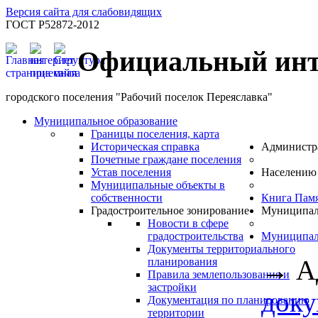
Версия сайта для слабовидящих
ГОСТ Р52872-2012
Официальный инт
городского поселения "Рабочий поселок Переяславка"
Муниципальное образование
Границы поселения, карта
Историческая справка
Администр
Почетные граждане поселения
Устав поселения
Населению
Муниципальные объекты в
собственности
Книга Пам
Градостроительное зонирование
Муниципал
Новости в сфере
градостроительства
Муниципал
Документы территориального
→
А
планирования
Правила землепользования и
застройки
док
Документация по планированию
территории