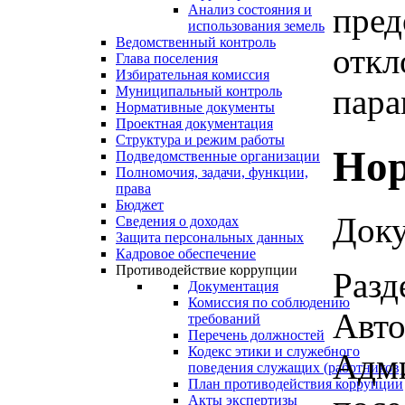
пред
Анализ состояния и
использования земель
Ведомственный контроль
откл
Глава поселения
Избирательная комиссия
пара
Муниципальный контроль
Нормативные документы
Проектная документация
Структура и режим работы
Нор
Подведомственные организации
Полномочия, задачи, функции,
права
Бюджет
Доку
Сведения о доходах
Защита персональных данных
Кадровое обеспечение
Противодействие коррупции
Разд
Документация
Комиссия по соблюдению
Авто
требований
Перечень должностей
Кодекс этики и служебного
Адми
поведения служащих (работников)
План противодействия коррупции
Акты экспертизы