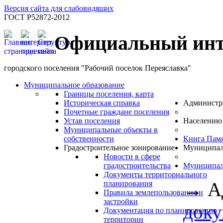
Версия сайта для слабовидящих
ГОСТ Р52872-2012
Официальный инт
городского поселения "Рабочий поселок Переяславка"
Муниципальное образование
Границы поселения, карта
Историческая справка
Администр
Почетные граждане поселения
Устав поселения
Населению
Муниципальные объекты в
собственности
Книга Пам
Градостроительное зонирование
Муниципал
Новости в сфере
градостроительства
Муниципал
Документы территориального
→
А
планирования
Правила землепользования и
застройки
док
Документация по планированию
территории