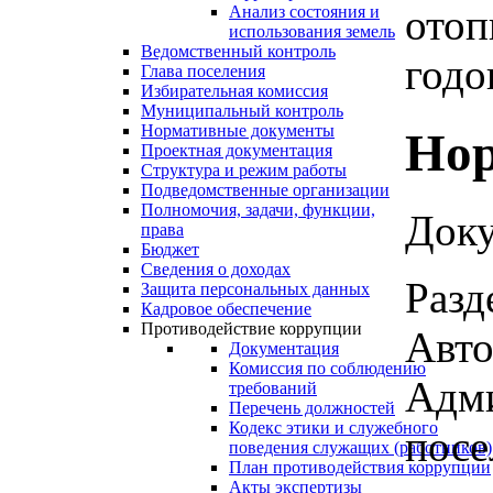
отоп
Анализ состояния и
использования земель
Ведомственный контроль
годов
Глава поселения
Избирательная комиссия
Муниципальный контроль
Нормативные документы
Нор
Проектная документация
Структура и режим работы
Подведомственные организации
Полномочия, задачи, функции,
Доку
права
Бюджет
Сведения о доходах
Разд
Защита персональных данных
Кадровое обеспечение
Противодействие коррупции
Авто
Документация
Комиссия по соблюдению
Адми
требований
Перечень должностей
Кодекс этики и служебного
посе
поведения служащих (работников)
План противодействия коррупции
Акты экспертизы