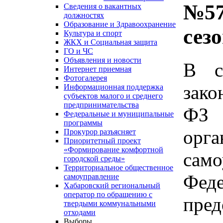
№57
Сведения о вакантных
должностях
Образование и Здравоохранение
сез
Культура и спорт
ЖКХ и Социальная защита
ГО и ЧС
Объявления и новости
В с
Интернет приемная
Фотогалерея
зако
Информационная поддержка
субъектов малого и среднего
предпринимательства
ФЗ
Федеральные и муниципальные
программы
ор
Прокурор разъясняет
Приоритетный проект
«Формирование комфортной
сам
городской среды»
Территориальное общественное
Фе
самоуправление
Хабаровский региональный
оператор по обращению с
пре
твердыми коммунальными
отходами
Выборы