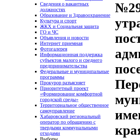
№29
Сведения о вакантных
должностях
Образование и Здравоохранение
утр
Культура и спорт
ЖКХ и Социальная защита
ГО и ЧС
пос
Объявления и новости
Интернет приемная
адм
Фотогалерея
Информационная поддержка
субъектов малого и среднего
пос
предпринимательства
Федеральные и муниципальные
программы
Пер
Прокурор разъясняет
Приоритетный проект
«Формирование комфортной
мун
городской среды»
Территориальное общественное
име
самоуправление
Хабаровский региональный
оператор по обращению с
кра
твердыми коммунальными
отходами
Выборы