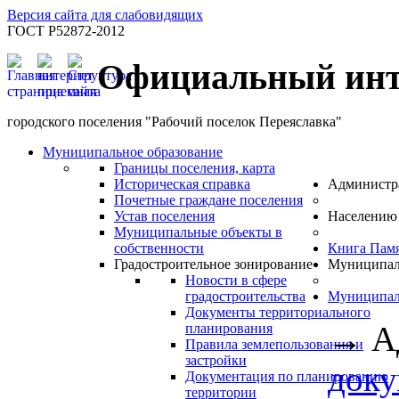
Версия сайта для слабовидящих
ГОСТ Р52872-2012
Официальный инт
городского поселения "Рабочий поселок Переяславка"
Муниципальное образование
Границы поселения, карта
Историческая справка
Администр
Почетные граждане поселения
Устав поселения
Населению
Муниципальные объекты в
собственности
Книга Пам
Градостроительное зонирование
Муниципал
Новости в сфере
градостроительства
Муниципал
Документы территориального
→
А
планирования
Правила землепользования и
застройки
док
Документация по планированию
территории