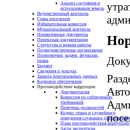
утра
Анализ состояния и
использования земель
Ведомственный контроль
адми
Глава поселения
Избирательная комиссия
Муниципальный контроль
Нормативные документы
Нор
Проектная документация
Структура и режим работы
Подведомственные организации
Полномочия, задачи, функции,
Доку
права
Бюджет
Сведения о доходах
Разд
Защита персональных данных
Кадровое обеспечение
Противодействие коррупции
Авто
Документация
Комиссия по соблюдению
Адми
требований
Перечень должностей
Кодекс этики и служебного
посе
поведения служащих (работников)
План противодействия коррупции
Акты экспертизы