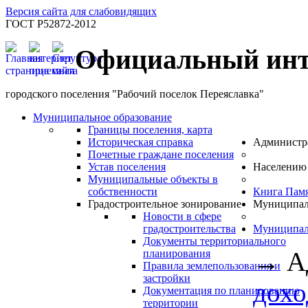
Версия сайта для слабовидящих
ГОСТ Р52872-2012
Официальный инт
городского поселения "Рабочий поселок Переяславка"
Муниципальное образование
Границы поселения, карта
Историческая справка
Администр
Почетные граждане поселения
Устав поселения
Населению
Муниципальные объекты в
собственности
Книга Пам
Градостроительное зонирование
Муниципал
Новости в сфере
градостроительства
Муниципал
Документы территориального
→
А
планирования
Правила землепользования и
застройки
дохо
Документация по планированию
территории