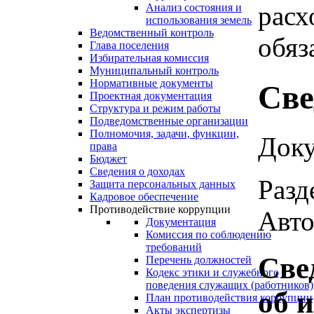
расх
Анализ состояния и
использования земель
Ведомственный контроль
обяз
Глава поселения
Избирательная комиссия
Муниципальный контроль
Нормативные документы
Све
Проектная документация
Структура и режим работы
Подведомственные организации
Полномочия, задачи, функции,
Доку
права
Бюджет
Сведения о доходах
Разд
Защита персональных данных
Кадровое обеспечение
Противодействие коррупции
Авто
Документация
Комиссия по соблюдению
требований
Све
Перечень должностей
Кодекс этики и служебного
поведения служащих (работников)
об 
План противодействия коррупции
Акты экспертизы