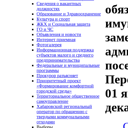
Сведения о вакантных
обя
должностях
Образование и Здравоохранение
иму
Культура и спорт
ЖКХ и Социальная защита
ГО и ЧС
зам
Объявления и новости
Интернет приемная
Фотогалерея
адм
Информационная поддержка
субъектов малого и среднего
предпринимательства
пос
Федеральные и муниципальные
программы
Пер
Прокурор разъясняет
Приоритетный проект
«Формирование комфортной
01 я
городской среды»
Территориальное общественное
самоуправление
дека
Хабаровский региональный
оператор по обращению с
твердыми коммунальными
отходами
Выборы