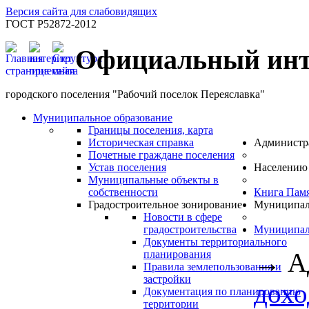
Версия сайта для слабовидящих
ГОСТ Р52872-2012
Официальный инт
городского поселения "Рабочий поселок Переяславка"
Муниципальное образование
Границы поселения, карта
Историческая справка
Администр
Почетные граждане поселения
Устав поселения
Населению
Муниципальные объекты в
собственности
Книга Пам
Градостроительное зонирование
Муниципал
Новости в сфере
градостроительства
Муниципал
Документы территориального
→
А
планирования
Правила землепользования и
застройки
дохо
Документация по планированию
территории