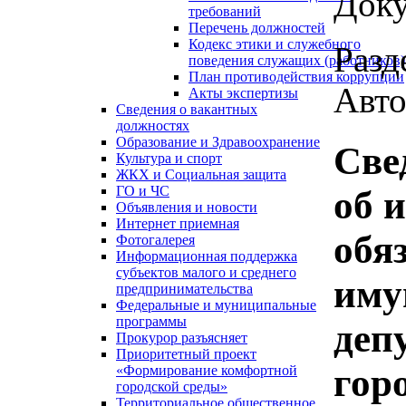
Доку
требований
Перечень должностей
Кодекс этики и служебного
Разд
поведения служащих (работников)
План противодействия коррупции
Авто
Акты экспертизы
Сведения о вакантных
должностях
Образование и Здравоохранение
Све
Культура и спорт
ЖКХ и Социальная защита
ГО и ЧС
об 
Объявления и новости
Интернет приемная
обя
Фотогалерея
Информационная поддержка
субъектов малого и среднего
иму
предпринимательства
Федеральные и муниципальные
программы
деп
Прокурор разъясняет
Приоритетный проект
гор
«Формирование комфортной
городской среды»
Территориальное общественное