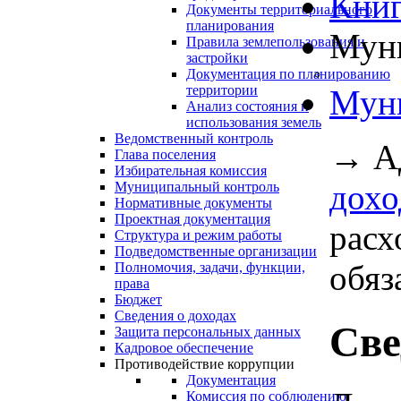
Книг
Документы территориального
планирования
Муни
Правила землепользования и
застройки
Документация по планированию
территории
Муни
Анализ состояния и
использования земель
Ведомственный контроль
→
А
Глава поселения
Избирательная комиссия
дохо
Муниципальный контроль
Нормативные документы
Проектная документация
расх
Структура и режим работы
Подведомственные организации
обяз
Полномочия, задачи, функции,
права
Бюджет
Сведения о доходах
Све
Защита персональных данных
Кадровое обеспечение
Противодействие коррупции
Документация
Комиссия по соблюдению