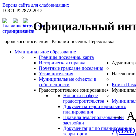
Версия сайта для слабовидящих
ГОСТ Р52872-2012
Официальный инт
городского поселения "Рабочий поселок Переяславка"
Муниципальное образование
Границы поселения, карта
Историческая справка
Администр
Почетные граждане поселения
Устав поселения
Населению
Муниципальные объекты в
собственности
Книга Пам
Градостроительное зонирование
Муниципал
Новости в сфере
градостроительства
Муниципал
Документы территориального
→
А
планирования
Правила землепользования и
застройки
дохо
Документация по планированию
территории