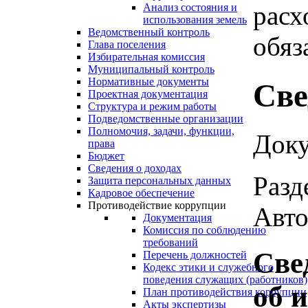
расх
Анализ состояния и
использования земель
Ведомственный контроль
обяз
Глава поселения
Избирательная комиссия
Муниципальный контроль
Нормативные документы
Све
Проектная документация
Структура и режим работы
Подведомственные организации
Полномочия, задачи, функции,
Доку
права
Бюджет
Сведения о доходах
Разд
Защита персональных данных
Кадровое обеспечение
Противодействие коррупции
Авто
Документация
Комиссия по соблюдению
требований
Све
Перечень должностей
Кодекс этики и служебного
поведения служащих (работников)
об 
План противодействия коррупции
Акты экспертизы