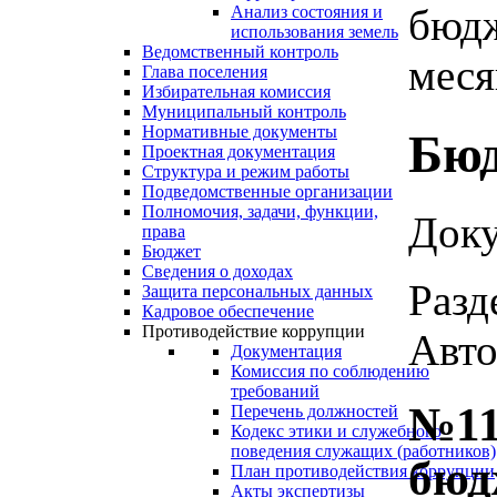
бюдж
Анализ состояния и
использования земель
Ведомственный контроль
меся
Глава поселения
Избирательная комиссия
Муниципальный контроль
Нормативные документы
Бю
Проектная документация
Структура и режим работы
Подведомственные организации
Полномочия, задачи, функции,
Доку
права
Бюджет
Сведения о доходах
Разд
Защита персональных данных
Кадровое обеспечение
Противодействие коррупции
Авто
Документация
Комиссия по соблюдению
требований
№11
Перечень должностей
Кодекс этики и служебного
поведения служащих (работников)
бюд
План противодействия коррупции
Акты экспертизы