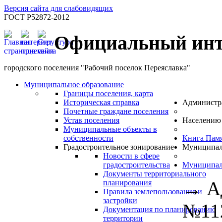
Версия сайта для слабовидящих
ГОСТ Р52872-2012
Официальный инт
городского поселения "Рабочий поселок Переяславка"
Муниципальное образование
Границы поселения, карта
Историческая справка
Администр
Почетные граждане поселения
Устав поселения
Населению
Муниципальные объекты в
собственности
Книга Пам
Градостроительное зонирование
Муниципал
Новости в сфере
градостроительства
Муниципал
Документы территориального
→
А
планирования
Правила землепользования и
застройки
№112
Документация по планированию
территории