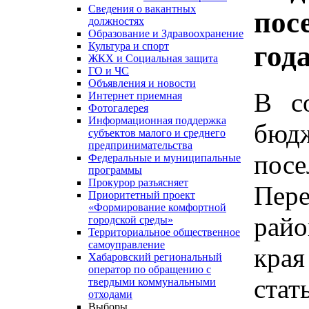
Сведения о вакантных
пос
должностях
Образование и Здравоохранение
год
Культура и спорт
ЖКХ и Социальная защита
ГО и ЧС
Объявления и новости
В с
Интернет приемная
Фотогалерея
Информационная поддержка
бюд
субъектов малого и среднего
предпринимательства
пос
Федеральные и муниципальные
программы
Прокурор разъясняет
Пер
Приоритетный проект
«Формирование комфортной
рай
городской среды»
Территориальное общественное
самоуправление
кра
Хабаровский региональный
оператор по обращению с
стат
твердыми коммунальными
отходами
Выборы