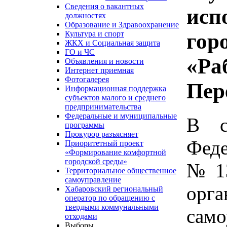
Сведения о вакантных
исп
должностях
Образование и Здравоохранение
гор
Культура и спорт
ЖКХ и Социальная защита
ГО и ЧС
«Ра
Объявления и новости
Интернет приемная
Фотогалерея
Пер
Информационная поддержка
субъектов малого и среднего
предпринимательства
Федеральные и муниципальные
В с
программы
Прокурор разъясняет
Феде
Приоритетный проект
«Формирование комфортной
городской среды»
№ 1
Территориальное общественное
самоуправление
ор
Хабаровский региональный
оператор по обращению с
твердыми коммунальными
сам
отходами
Выборы