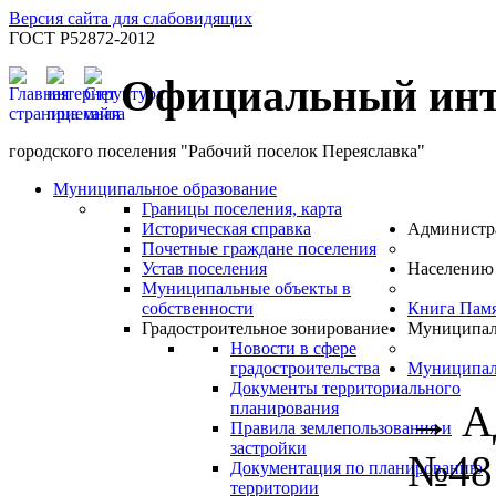
Версия сайта для слабовидящих
ГОСТ Р52872-2012
Официальный инт
городского поселения "Рабочий поселок Переяславка"
Муниципальное образование
Границы поселения, карта
Историческая справка
Администр
Почетные граждане поселения
Устав поселения
Населению
Муниципальные объекты в
собственности
Книга Пам
Градостроительное зонирование
Муниципал
Новости в сфере
градостроительства
Муниципал
Документы территориального
→
А
планирования
Правила землепользования и
застройки
№48 
Документация по планированию
территории