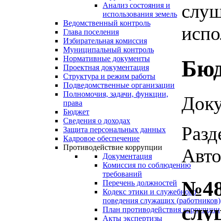
слуш
Анализ состояния и
использования земель
Ведомственный контроль
испо
Глава поселения
Избирательная комиссия
Муниципальный контроль
Нормативные документы
Бю
Проектная документация
Структура и режим работы
Подведомственные организации
Полномочия, задачи, функции,
Доку
права
Бюджет
Сведения о доходах
Разд
Защита персональных данных
Кадровое обеспечение
Противодействие коррупции
Авто
Документация
Комиссия по соблюдению
требований
№48
Перечень должностей
Кодекс этики и служебного
поведения служащих (работников)
слу
План противодействия коррупции
Акты экспертизы