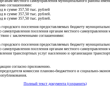
органам местного самоуправления муниципального района имени
ыми соглашениями:
од в сумме 357,50 тыс. рублей
од в сумме 357,50 тыс. рублей.
од в сумме 357,50 тыс. рублей.
городского поселения предоставляемых бюджету муниципальног
го самоуправления поселения органам местного самоуправления
ствии с заключенными соглашениями:
городского поселения предоставляемых бюджету муниципальног
го самоуправления поселения органам местного самоуправлени
авления транспортных услуг населению и организации транспор
редакции согласно приложению.
 председателя комиссии планово-бюджетного и социально-эконо
 опубликования.
Полный текст документа (сохранить)