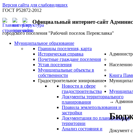
Версия сайта для слабовидящих
ГОСТ Р52872-2012
Официальный интернет-сайт Админи
городского поселения "Рабочий поселок Переяславка"
Муниципальное образование
Границы поселения, карта
Историческая справка
Администр
Почетные граждане поселения
Устав поселения
Населению
Муниципальные объекты в
собственности
Книга Пам
Градостроительное зонирование
Муниципал
Новости в сфере
градостроительства
Муниципал
Документы территориального
→
Админис
планирования
Правила землепользования и
застройки
Бюдж
Документация по планированию
территории
Анализ состояния и
Документ с