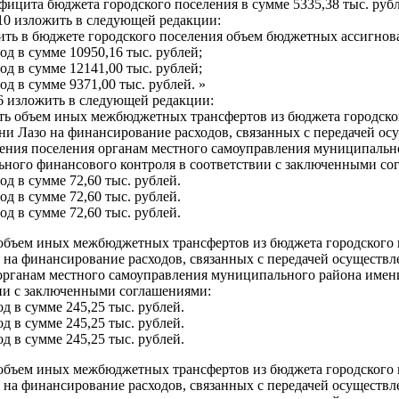
ефицита бюджета городского поселения в сумме 5335,38 тыс. руб
 10 изложить в следующей редакции:
ить в бюджете городского поселения объем бюджетных ассигно
год в сумме 10950,16 тыс. рублей;
год в сумме 12141,00 тыс. рублей;
год в сумме 9371,00 тыс. рублей. »
 6 изложить в следующей редакции:
ть объем иных межбюджетных трансфертов из бюджета городск
ни Лазо на финансирование расходов, связанных с передачей ос
ения поселения органам местного самоуправления муниципальн
ного финансового контроля в соответствии с заключенными со
год в сумме 72,60 тыс. рублей.
год в сумме 72,60 тыс. рублей.
год в сумме 72,60 тыс. рублей.
объем иных межбюджетных трансфертов из бюджета городского
 на финансирование расходов, связанных с передачей осуществ
органам местного самоуправления муниципального района имени 
ии с заключенными соглашениями:
од в сумме 245,25 тыс. рублей.
од в сумме 245,25 тыс. рублей.
од в сумме 245,25 тыс. рублей.
объем иных межбюджетных трансфертов из бюджета городского
 на финансирование расходов, связанных с передачей осуществ