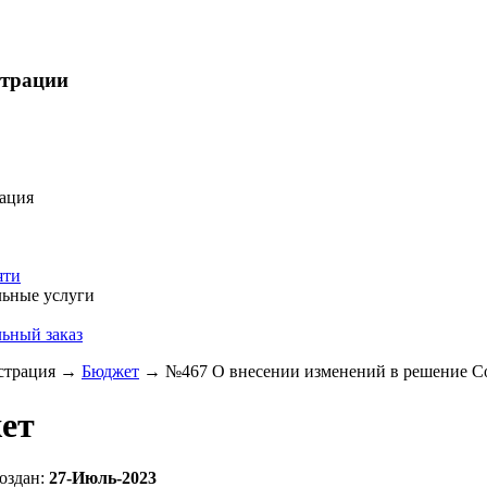
страции
ация
яти
ьные услуги
ьный заказ
трация
→
Бюджет
→
№467 О внесении изменений в решение Сов
ет
оздан:
27-Июль-2023