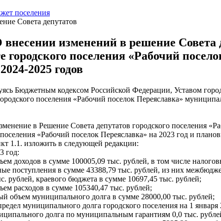
жет поселения
ение Совета депутатов
 внесении изменений в решение Совета д
е городского поселения «Рабочий посело
2024-2025 годов
уясь Бюджетным кодексом Российской Федерации, Уставом город
городского поселения «Рабочий поселок Переяславка» муниципа
изменение в Решение Совета депутатов городского поселения «Р
 поселения «Рабочий поселок Переяславка» на 2023 год и планов
нкт 1.1. изложить в следующей редакции:
3 год:
ъем доходов в сумме 100005,09 тыс. рублей, в том числе налогов
ные поступления в сумме 43388,79 тыс. рублей, из них межбюд
с. рублей, краевого бюджета в сумме 10697,45 тыс. рублей;
ъем расходов в сумме 105340,47 тыс. рублей;
ый объем муниципального долга в сумме 28000,00 тыс. рублей;
предел муниципального долга городского поселения на 1 января 2
иципального долга по муниципальным гарантиям 0,0 тыс. рубле