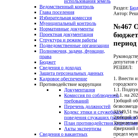
использования земель
Ведомственный контроль
Раздел:
Бюд
Глава поселения
Автор: Реш
Избирательная комиссия
Муниципальный контроль
№467 О
Нормативные документы
бюджет
Проектная документация
Структура и режим работы
период 
Подведомственные организации
Полномочия, задачи, функции,
Руководств
права
депутатов 
Бюджет
РЕШИЛ:
Сведения о доходах
Защита персональных данных
1. Внести 
Кадровое обеспечение
городского
Противодействие коррупции
1.1. Подпу
Документация
«1.1. на 202
Комиссия по соблюдению
1)общий об
требований
безвозмезд
Перечень должностей
32349,51 ты
Кодекс этики и служебного
2)общий об
поведения служащих (работников)
3)предельн
План противодействия коррупции
4)верхний 
Акты экспертизы
предел мун
Сведения о вакантных