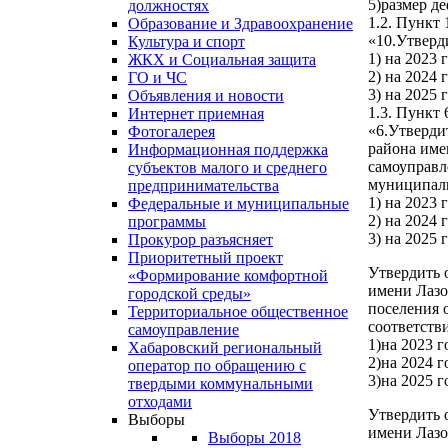
5)размер д
должностях
1.2. Пункт
Образование и Здравоохранение
«10.Утверд
Культура и спорт
1) на 2023 
ЖКХ и Социальная защита
2) на 2024 
ГО и ЧС
3) на 2025 
Объявления и новости
1.3. Пункт
Интернет приемная
«6.Утверди
Фотогалерея
района име
Информационная поддержка
самоуправл
субъектов малого и среднего
муниципаль
предпринимательства
1) на 2023 
Федеральные и муниципальные
2) на 2024 
программы
3) на 2025 
Прокурор разъясняет
Приоритетный проект
Утвердить 
«Формирование комфортной
имени Лазо
городской среды»
поселения 
Территориальное общественное
соответств
самоуправление
1)на 2023 г
Хабаровский региональный
2)на 2024 г
оператор по обращению с
3)на 2025 г
твердыми коммунальными
отходами
Утвердить 
Выборы
имени Лазо
Выборы 2018