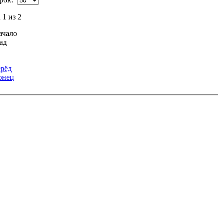
1 из 2
ачало
ад
рёд
онец