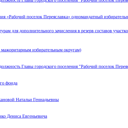
должность Главы городского поселения "Рабочий поселок Перея
ния «Рабочий поселок Переяславка» одномандатный избиратель
рам для дополнительного зачисления в резерв составов участк
о мажоритарным избирательным округам)
должность Главы городского поселения "Рабочий поселок Перея
ого фонда
жановой Натальи Геннадьевны
нко Дениса Евгеньевича