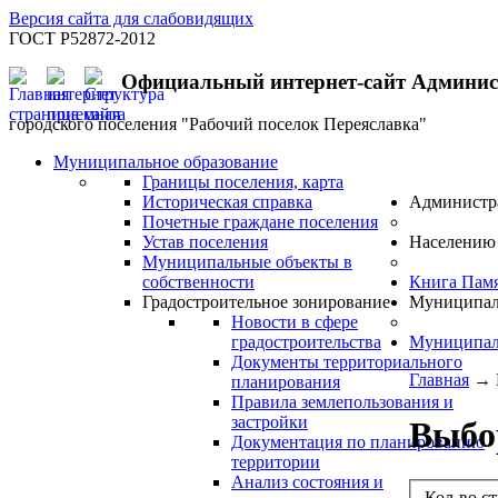
Версия сайта для слабовидящих
ГОСТ Р52872-2012
Официальный интернет-сайт Админи
городского поселения "Рабочий поселок Переяславка"
Муниципальное образование
Границы поселения, карта
Историческая справка
Администр
Почетные граждане поселения
Устав поселения
Населению
Муниципальные объекты в
собственности
Книга Пам
Градостроительное зонирование
Муниципал
Новости в сфере
градостроительства
Муниципал
Документы территориального
Главная
→
планирования
Правила землепользования и
застройки
Выбо
Документация по планированию
территории
Анализ состояния и
Кол-во с