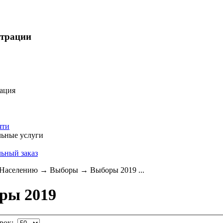
страции
ация
яти
ьные услуги
ьный заказ
Населению
→
Выборы
→
Выборы 2019 ...
ры 2019
трок: