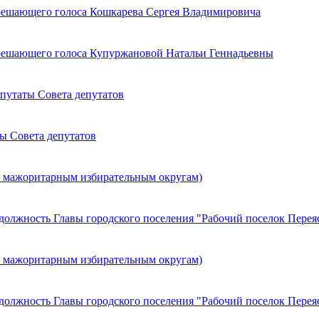
решающего голоса Кошкарева Сергея Владимировича
решающего голоса Купуржановой Натальи Геннадьевны
путаты Совета депутатов
ы Совета депутатов
о мажоритарным избирательным округам)
должность Главы городского поселения "Рабочий поселок Перея
о мажоритарным избирательным округам)
должность Главы городского поселения "Рабочий поселок Перея