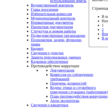
использования земель
Ведомственный контроль
Страница 
Глава поселения
Избирательная комиссия
В н
Муниципальный контроль
Наз
Нормативные документы
1
Проектная документация
2
Структура и режим работы
Впе
Подведомственные организации
В к
Полномочия, задачи, функции,
права
Бюджет
Сведения о доходах
Защита персональных данных
Кадровое обеспечение
Противодействие коррупции
Документация
Комиссия по соблюдению
требований
Перечень должностей
Кодекс этики и служебного
поведения служащих (работников)
План противодействия коррупции
Акты экспертизы
Сведения о вакантных